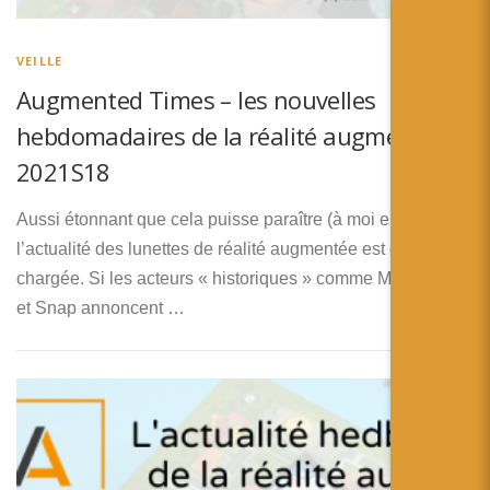
简体中文
日本語
VEILLE
Augmented Times – les nouvelles
Español
hebdomadaires de la réalité augmentée –
2021S18
Aussi étonnant que cela puisse paraître (à moi en tout cas)
l’actualité des lunettes de réalité augmentée est encore
chargée. Si les acteurs « historiques » comme Magic Leap
et Snap annoncent …