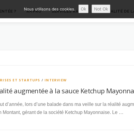
Ok
Not Ok
Nous utilisons des cookies.
ENTÉE ?
RA’PRO
SERVICES RA’PRO
ACTUALITÉ DE L
RISES ET STARTUPS
/
INTERVIEW
éalité augmentée à la sauce Ketchup Mayonna
t d’année, lors d’une balade dans ma veille sur la réalité augm
n Montant, gérant de la société Ketchup Mayonnaise. Le …