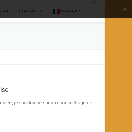
A RA
CONTACTS
FRANÇAIS
English
Français
Deutsch
简体中文
日本語
ise
Español
entée, je suis tombé sur un court métrage de