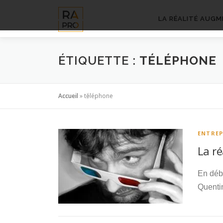
Aller
au
LA RÉALITÉ AUGM
contenu
ÉTIQUETTE :
TÉLÉPHONE
Accueil
»
téléphone
ENTREP
La r
En débu
Quenti