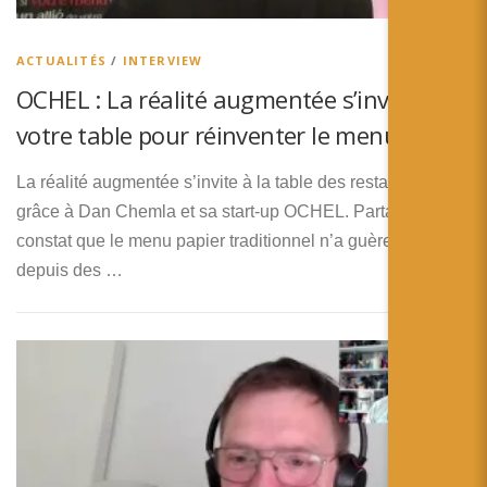
简体中文
日本語
ACTUALITÉS
/
INTERVIEW
OCHEL : La réalité augmentée s’invite à
Español
votre table pour réinventer le menu
La réalité augmentée s’invite à la table des restaurants,
grâce à Dan Chemla et sa start-up OCHEL. Partant du
constat que le menu papier traditionnel n’a guère évolué
depuis des …