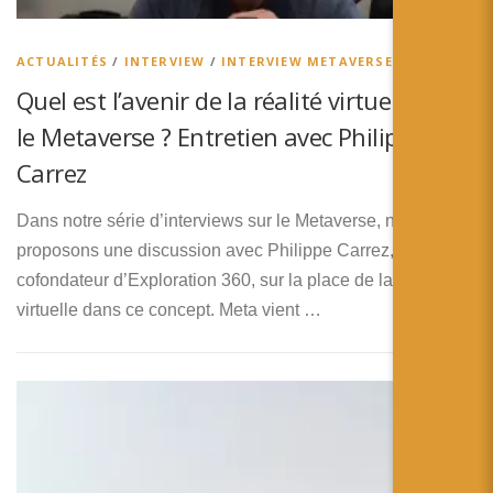
简体中文
日本語
ACTUALITÉS
/
INTERVIEW
/
INTERVIEW METAVERSE
Quel est l’avenir de la réalité virtuelle pour
Español
le Metaverse ? Entretien avec Philippe
Carrez
Dans notre série d’interviews sur le Metaverse, nous vous
proposons une discussion avec Philippe Carrez,
cofondateur d’Exploration 360, sur la place de la réalité
virtuelle dans ce concept. Meta vient …