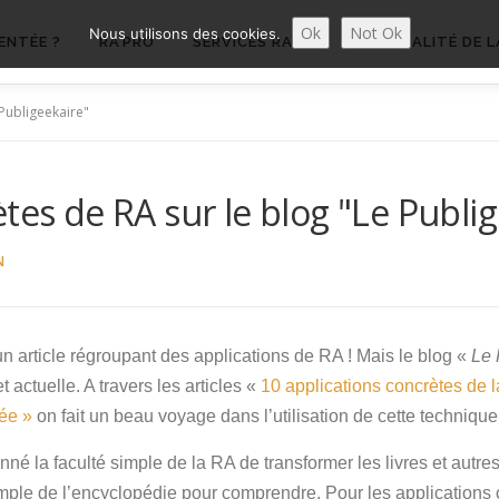
Ok
Not Ok
Nous utilisons des cookies.
ENTÉE ?
RA’PRO
SERVICES RA’PRO
ACTUALITÉ DE L
 Publigeekaire"
tes de RA sur le blog "Le Publi
N
 un article régroupant des applications de RA ! Mais le blog «
Le 
 actuelle. A travers les articles «
10 applications concrètes de 
ée »
on fait un beau voyage dans l’utilisation de cette technique
onné la faculté simple de la RA de transformer les livres et autre
xemple de l’encyclopédie pour comprendre. Pour les application