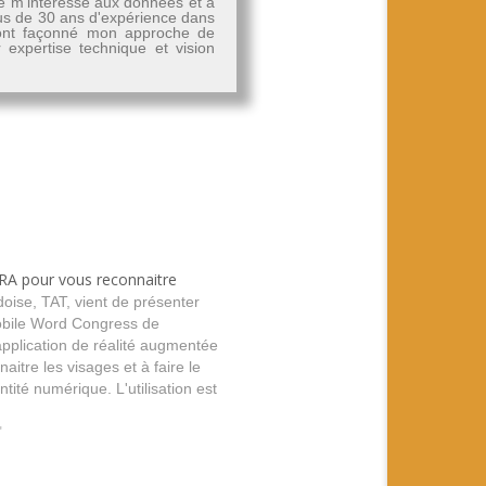
Je m'intéresse aux données et à
plus de 30 ans d'expérience dans
, ont façonné mon approche de
r expertise technique et vision
 RA pour vous reconnaitre
oise, TAT, vient de présenter
bile Word Congress de
pplication de réalité augmentée
aitre les visages et à faire le
ntité numérique. L'utilisation est
uisqu'il suffit de filmer une
e l'application, après avoir
"