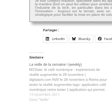
Je suis Grégory Maubon, spécialisé dans les app
la manière dont on peut les utiliser pour amélior
l'industrie de la tech, en particulier dans 
l'innovation - toujours sur le terrain, avec u
stratégique pour faciliter la mise en place de so
Partager :
LinkedIn
Bluesky
Face
Similaire
La veille de la semaine ! (weekly)
MCDate, le café numérique : expériences de
réalité augmentée le 28 novembre |
digitalarti.com RdV le 28 novembre à Reims pour
tester la réalité augmentée tags: application café
numérique reims tester L’application qui permet
13 novembre 2011
de voir à travers les vêtements | So Particular
Une application de réalité augmentée qui va…
Dans "Veille"