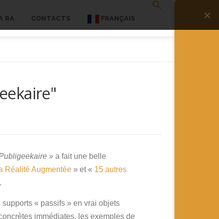
A RA
CONTACTS
FRANÇAIS
English
Français
geekaire"
Deutsch
简体中文
日本語
Español
Publigeekaire »
a fait une belle
la Réalité Augmentée
» et «
15 autres
.
s supports « passifs » en vrai objets
s concrètes immédiates, les exemples de