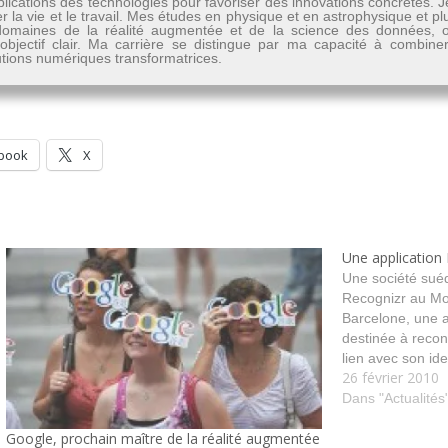
lications des technologies pour favoriser des innovations concrètes. 
er la vie et le travail. Mes études en physique et en astrophysique et 
les domaines de la réalité augmentée et de la science des données
n objectif clair. Ma carrière se distingue par ma capacité à combine
lutions numériques transformatrices.
book
X
Une application
Une société suéd
Recognizr au Mo
Barcelone, une a
destinée à reconn
lien avec son ide
26 février 2010
des plus simple p
personne pour qu
Dans "Actualités
modéliser…
Google, prochain maître de la réalité augmentée