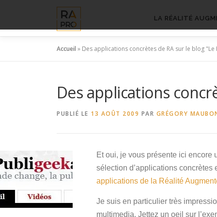
Aller
au
LA RÉALITÉ AUGM
contenu
Accueil
»
Des applications concrètes de RA sur le blog "Le
Des applications concrè
PUBLIÉ LE
13 AOÛT 2009
PAR
GRÉGORY MAUBO
Et oui, je vous présente ici encore
sélection d’applications concrètes et
applications de la Réalité Augment
Je suis en particulier très impressi
multimedia. Jettez un oeil sur l’e