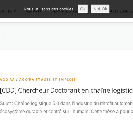
Ok
Not Ok
Nous utilisons des cookies.
ENTÉE ?
RA’PRO
SERVICES RA’PRO
ACTUALITÉ DE L
E
AGO’RA
/
AGO’RA STAGES ET EMPLOIS
[CDD] Chercheur Doctorant en chaîne logistiq
Sujet : Chaîne logistique 5.0 dans l’industrie du rétrofit automob
écosystème durable et centré sur l’humain. Cette thèse a pour o