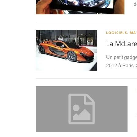
d
LOGICIELS, M
La McLare
Un petit gadge
2012 à Paris.