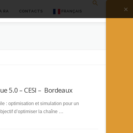
A RA
CONTACTS
FRANÇAIS
English
Français
Deutsch
简体中文
日本語
ue 5.0 – CESI – Bordeaux
Español
ile : optimisation et simulation pour un
bjectif d’optimiser la chaîne …