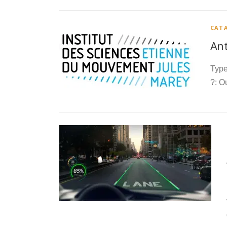
CAT
Ant
Type
?: O