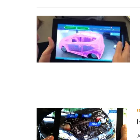
E
I
J