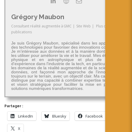
Grégory Maubon
Consultant réalité augmentée
à
GMC
|
Site Web
|
Plus de
publications
Je suis Grégory Maubon, spécialisé dans les applications
des technologies pour favoriser des innovations concrètes.
Je m'intéresse aux données et à la manière dont on peut
les utiliser pour améliorer la vie et le travail. Mes études en
physique et en astrophysique et plus de 30 ans
d'expérience dans l'industrie de la tech, en particulier dans
les domaines de la réalité augmentée et de la science des
données, ont façonné mon approche de l'innovation -
toujours sur le terrain, avec un objectif clair. Ma carrière se
distingue par ma capacité à combiner expertise technique
et vision stratégique pour faciliter la mise en place de
solutions numériques transformatrices.
Partager :
LinkedIn
Bluesky
Facebook
X