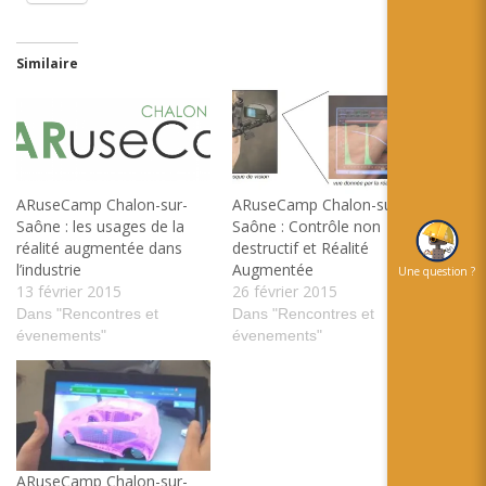
Similaire
ARuseCamp Chalon-sur-
ARuseCamp Chalon-sur-
Saône : les usages de la
Saône : Contrôle non
réalité augmentée dans
destructif et Réalité
l’industrie
Augmentée
Une question ?
13 février 2015
26 février 2015
Dans "Rencontres et
Dans "Rencontres et
évenements"
évenements"
ARuseCamp Chalon-sur-