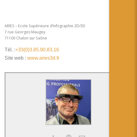
ARIES – Ecole Supérieure d’Infographie 2D/3D
7 rue Georges Maugey
71100 Chalon sur Saône
Tél. :
+33(0)3.85.90.83.16
Site web :
www.aries3d.fr