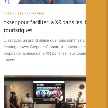
简体中文
日本語
ACTUALITÉS
/
INTERVIEW
Ykser pour faciliter la XR dans les lieux
Español
touristiques
C’est avec un grand plaisir que nous sommes allés
échanger avec Grégoire Clamart, fondateur de Ykser, à
propos de la place de la XR dans les lieux touristiques. Au
travers …