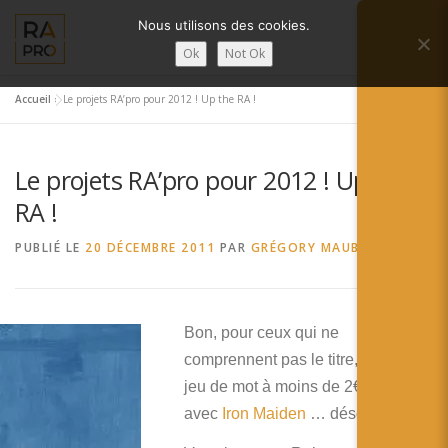
Aller
Nous utilisons des cookies.
au
Menu
contenu
Ok
Not Ok
Accueil
»
Le projets RA’pro pour 2012 ! Up the RA !
LA RÉALITÉ AUGMENTÉE ?
RA’PRO
Le projets RA’pro pour 2012 ! Up the
SERVICES RA’PRO
ACTUALITÉ DE LA RA
RA !
PUBLIÉ LE
20 DÉCEMBRE 2011
PAR
GRÉGORY MAUBON
CONTACTS
FRANÇAIS
English
Bon, pour ceux qui ne
comprennent pas le titre, c’est un
Français
jeu de mot à moins de 2€ en lien
Deutsch
avec
Iron Maiden
… désolé …