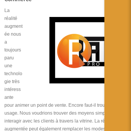
La
réalité
augment
ée nous
a
toujours
paru
une
technolo
gie très
intéress
ante
pour animer un point de vente. Encore faut-il trouver le bon
usage. Nous voudrions trouver des moyens simples pour
interagir avec les clients à travers la vitrine. La réalité
augmentée peut également remplacer les modes