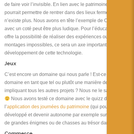
de faire voir l’invisible. En lien avec le patrimoine, cela
pourrait permettre de rentrer dans des lieux fermés ou qui
n’existe plus. Nous avons en tête l’exemple de Cluny mais
avec un coté peut être plus ludique. Pour l’éducation, la RA
offre la possibilité de réaliser des expériences ou des
montages impossibles, ce sera un axe important de
développement de cette technologie.
Jeux
C’est encore un domaine qui nous parle ! Est-ce un
domaine en tant que tel ou plutôt une manière de rendre
impliquant tous les autres projets ? Nous ne le savons pas
Nous avons testé ce domaine avec le quizz de
l’
application des journées du patrimoine
(qui pourrait être
développé et devenir autonome par exemple sur le modèle
de grandes énigmes ou de chasses au trésor dans Dijon ).
Commerce