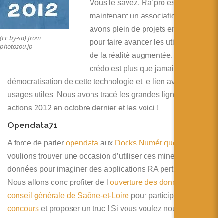
简体中文
Vous le savez, Ra’pro est
maintenant un association et nous
日本語
avons plein de projets en 2012
(cc by-sa) from
pour faire avancer les utilisations
Español
photozou.jp
de la réalité augmentée. Notre
crédo est plus que jamais la
démocratisation de cette technologie et le lien avec des
usages utiles. Nous avons tracé les grandes lignes de nos
actions 2012 en octobre dernier et les voici !
Opendata71
A force de parler
opendata
aux
Docks Numériques
, nous
voulions trouver une occasion d’utiliser ces mines de
données pour imaginer des applications RA pertinentes.
Nous allons donc profiter de l’
ouverture des données du
conseil générale de Saône-et-Loire
pour participer au
concours
et proposer un truc ! Si vous voulez nous