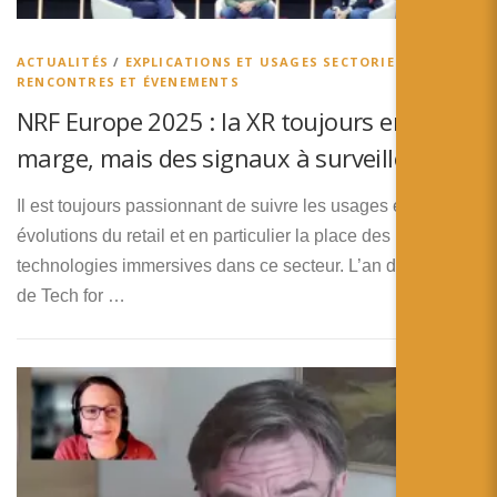
简体中文
日本語
ACTUALITÉS
/
EXPLICATIONS ET USAGES SECTORIELS
/
RENCONTRES ET ÉVENEMENTS
Español
NRF Europe 2025 : la XR toujours en
marge, mais des signaux à surveiller
Il est toujours passionnant de suivre les usages et les
évolutions du retail et en particulier la place des
technologies immersives dans ce secteur. L’an dernier, lors
de Tech for …