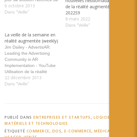
nouvelles hebdomadaires
6 octobre 2013
réalité augmentée dédié à
de la réalité augmentée –
l'architecture et à
Dans "Veille"
2022S9
l'urbanisme tags: Re'flekt
8 mars 2022
architecture maison
Dans "Veille"
bâtiment urbanisme 3D
La veille de la semaine en
Immobilier Panorama |
réalité augmentée (weekly)
Administration RA'pro
Jim Dailey - AdvertisAR:
Posted from Diigo. The rest
Leading the Advertising
of my favorite links are…
Community in AR
Implementation - YouTube
Utilisation de la réalité
22 décembre 2013
augmentée dans la publicité
: pourquoi, comment et
Dans "Veille"
quelques chiffres de ROI
tags: insideAR publicité ROI
usage consommateur
produit marketing Larissa
Laternser - Driving Sales
PUBLIÉ DANS
ENTREPRISES ET STARTUPS
,
LOGICIELS,
with Interactive Packaging -
MATÉRIELS ET TECHNOLOGIES
YouTube Utiliser la réalité…
ÉTIQUETÉ
COMMERCE
,
DOS
,
E-COMMERCE
,
MÉDICAL
,
USAGE
,