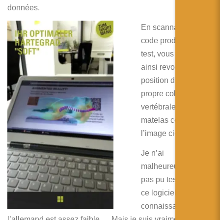
données.
En scannant un QR-
code produit lors du
test, vous pouvez
ainsi revoir la
position de votre
propre colonne
vertébrale sur le
matelas comme sur
l’image ci-dessous.
Je n’ai
malheureusement
pas pu tester à fond
ce logiciel car ma
connaissance de
l’allemand est assez faible … Mais je suis vraiment