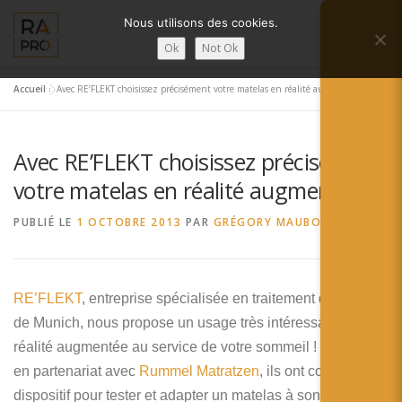
Aller
Nous utilisons des cookies.
au
Menu
contenu
Ok
Not Ok
Accueil
»
Avec RE’FLEKT choisissez précisément votre matelas en réalité augmentée
LA RÉALITÉ AUGMENTÉE ?
RA’PRO
Avec RE’FLEKT choisissez précisément
SERVICES RA’PRO
ACTUALITÉ DE LA RA
votre matelas en réalité augmentée
PUBLIÉ LE
1 OCTOBRE 2013
PAR
GRÉGORY MAUBON
CONTACTS
FRANÇAIS
English
RE’FLEKT
, entreprise spécialisée en traitement d’images
de Munich, nous propose un usage très intéressant de la
Français
réalité augmentée au service de votre sommeil ! En effet,
Deutsch
en partenariat avec
Rummel Matratzen
, ils ont conçu un
dispositif pour tester et adapter un matelas à son futur