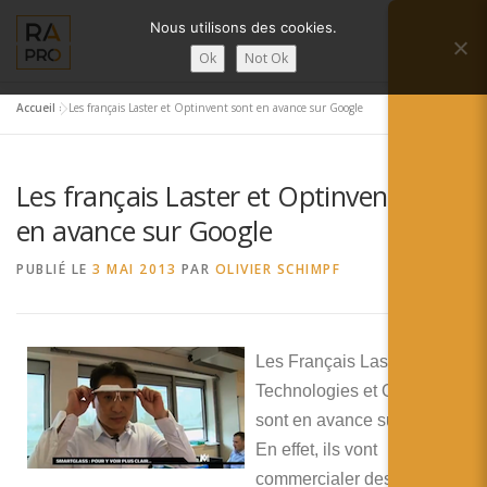
Aller
Nous utilisons des cookies.
au
Menu
contenu
Ok
Not Ok
Accueil
»
Les français Laster et Optinvent sont en avance sur Google
LA RÉALITÉ AUGMENTÉE ?
RA’PRO
Les français Laster et Optinvent sont
SERVICES RA’PRO
ACTUALITÉ DE LA RA
en avance sur Google
PUBLIÉ LE
3 MAI 2013
PAR
OLIVIER SCHIMPF
CONTACTS
FRANÇAIS
English
Les Français Laster
Technologies et Optinvent
Français
sont en avance sur Google.
Deutsch
En effet, ils vont
commercialer des ‘vraies’