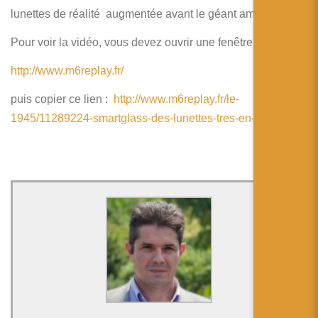
简体中文
lunettes de réalité augmentée avant le géant américain.
日本語
Pour voir la vidéo, vous devez ouvrir une fenêtre avec :
Español
http://www.m6replay.fr/
puis copier ce lien :
http://www.m6replay.fr/le-
1945/11289224-smartglass-des-lunettes-tres-en-vue