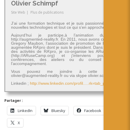
Olivier Schimpf
Site Web
|
Plus de publications
J’ai une formation technique et je suis passionné par les
nouvelles technologies et tout ce qui s’en approche.
Aujourd’hui je participe,à l’animation du blog
http://augmented-reality.fr. En 2011, nous avons créé avec
Gregory Maubon, l’association de promotion de la réalité
augmentée RA’pro dont je suis le président. Dans le cadre
des activités de RA’pro, je co-organise les ARuseCamp
(http://ARuseCamp.org) et j'interviens pour des
conférences, des ateliers ou du conseil et de
l'accompagnement.
Vous pouvez me joindre à cette adresse
olivier@augmented-reality.fr ou via skype olivier.schimpf
Linkedin ;
http://www.linkedin.com/profil.....rk=tab_pro
Partager :
LinkedIn
Bluesky
Facebook
X