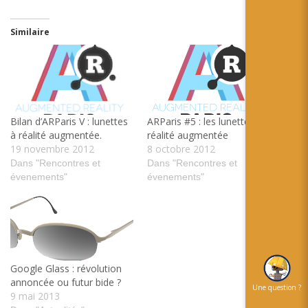
Similaire
Bilan d’ARParis V : lunettes
ARParis #5 : les lunettes de
à réalité augmentée.
réalité augmentée
19 novembre 2012
8 octobre 2012
Dans "Rencontres et
Dans "Rencontres et
évenements"
évenements"
Google Glass : révolution
annoncée ou futur bide ?
Une question ?
9 mai 2013