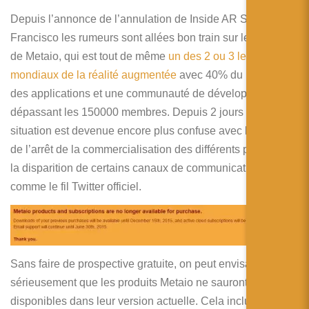
简体中文
Depuis l’annonce de l’annulation de Inside AR San
日本語
Francisco les rumeurs sont allées bon train sur le devenir
de Metaio, qui est tout de même
un des 2 ou 3 leaders
Español
mondiaux de la réalité augmentée
avec 40% du marché
des applications et une communauté de développeurs
dépassant les 150000 membres. Depuis 2 jours la
situation est devenue encore plus confuse avec l’annonce
de l’arrêt de la commercialisation des différents produits et
la disparition de certains canaux de communication
comme le fil Twitter officiel.
Sans faire de prospective gratuite, on peut envisager
sérieusement que les produits Metaio ne sauront plus
disponibles dans leur version actuelle. Cela inclut le SDK,