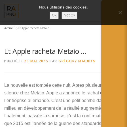
Aller
Nous utilisons des cookies.
au
Menu
contenu
Ok
Not Ok
Accueil
»
Et Apple racheta Metaio …
LA RÉALITÉ AUGMENTÉE ?
RA’PRO
Et Apple racheta Metaio …
SERVICES RA’PRO
ACTUALITÉ DE LA RA
PUBLIÉ LE
29 MAI 2015
PAR
GRÉGORY MAUBON
CONTACTS
FRANÇAIS
La nouvelle est tombée cette nuit. Apres plusieurs jours de
English
silence chez Metaio, Apple a annoncé le rachat de
l’entreprise allemande. C’est une petit bombe dans le
Français
milieu en développement de la réalité augmentée. Mais
finalement, passée la surprise, c’est la confirmation claire
Deutsch
que 2015 est l’année de la guerre des standards !