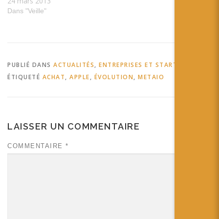
24 mars 2013
réalité augmentée pour
mettre la ville à la portée de
Dans "Veille"
ces habitants tags: forum
réalité mixte ville urbain
Citoyen habitant démocratie
Webinars | metaio
Developer Portal Profitez
PUBLIÉ DANS
ACTUALITÉS
,
ENTREPRISES ET STARTUPS
des webinars de…
ÉTIQUETÉ
ACHAT
,
APPLE
,
ÉVOLUTION
,
METAIO
LAISSER UN COMMENTAIRE
COMMENTAIRE
*