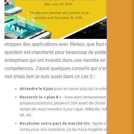
u
s
d
é
v
eloppez des applications avec Metaio, que faut-il faire ? La
question est importante pour beaucoup de petites
entreprises qui ont investis dans une montée en
compétences. J’aurai quelques conseils qui n’engage que
moi (mais bon je suis aussi dans ce cas !) :
Attendre le 8 juin
pour en savoir plus sur la volonté d’Apple
Ressortir le « plan B »
: Vous avez certainement tester
plusieurs solutions, plusieurs SDK avant de choisir Metaio. Il est
temps de vous remettre à jour Layar, Wikitude, Vuforia, Inglobe
AR, etc.
Recalculer votre part de marché iOs
: Apple n’étant pas
connu pour son ouverture, j’ai du mal à imaginer un