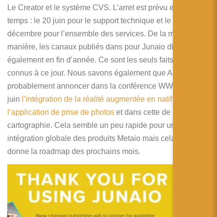
Le Creator et le système CVS. L’arret est prévu en deux
temps : le 20 juin pour le support technique et le 15
décembre pour l’ensemble des services. De la même
manière, les canaux publiés dans pour Junaio disparaîtront
également en fin d’année. Ce sont les seuls faits objectifs
connus à ce jour. Nous savons également que Apple va
probablement annoncer dans la conférence WWDC du 8
juin
l’intégration de la réalité augmentée en natif dans
l’application de prise de photos
et dans cette de
cartographie. Cela semble un peu rapide pour une
intégration globale des produits Metaio mais cela nous
donne la roadmap des prochains mois.
S
i
v
o