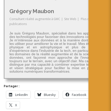
Grégory Maubon
Consultant réalité augmentée
à
GMC
|
Site Web
|
Plus de
publications
Je suis Grégory Maubon, spécialisé dans les applications
des technologies pour favoriser des innovations concrètes.
Je m'intéresse aux données et à la manière dont on peut
les utiliser pour améliorer la vie et le travail. Mes études en
physique et en astrophysique et plus de 30 ans
d'expérience dans l'industrie de la tech, en particulier dans
les domaines de la réalité augmentée et de la science des
données, ont façonné mon approche de l'innovation -
toujours sur le terrain, avec un objectif clair. Ma carrière se
distingue par ma capacité à combiner expertise technique
et vision stratégique pour faciliter la mise en place de
solutions numériques transformatrices.
Partager :
LinkedIn
Bluesky
Facebook
X