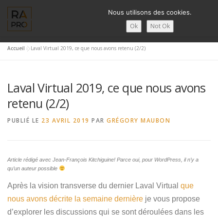
Aller
Nous utilisons des cookies.
au
contenu
Ok
Not Ok
Accueil
»
Laval Virtual 2019, ce que nous avons retenu (2/2)
LA RÉALITÉ AUGMENTÉE ?
RA’PRO
SERVICES RA’PR
Laval Virtual 2019, ce que nous avons
ACTUALITÉ DE LA RA
CONTACTS
FRANÇAIS
retenu (2/2)
PUBLIÉ LE
23 AVRIL 2019
PAR
GRÉGORY MAUBON
English
Français
Article rédigé avec Jean-François Kitchiguine! Parce oui, pour WordPress, il n’y a
Deutsch
qu’un auteur possible
简体中文
Après la vision transverse du dernier Laval Virtual
que
nous avons décrite la semaine dernière
je vous propose
日本語
d’explorer les discussions qui se sont déroulées dans les