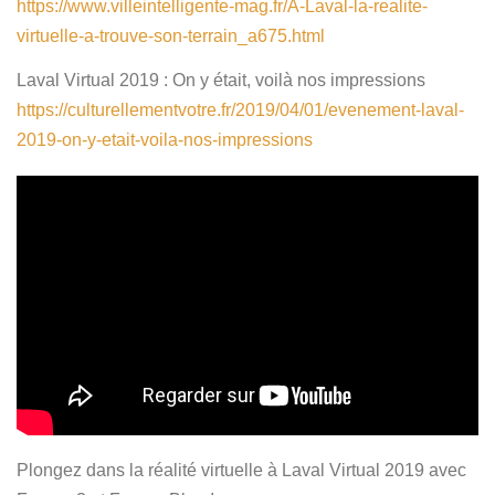
https://www.villeintelligente-mag.fr/A-Laval-la-realite-
virtuelle-a-trouve-son-terrain_a675.html
Laval Virtual 2019 : On y était, voilà nos impressions
https://culturellementvotre.fr/2019/04/01/evenement-laval-
2019-on-y-etait-voila-nos-impressions
Plongez dans la réalité virtuelle à Laval Virtual 2019 avec