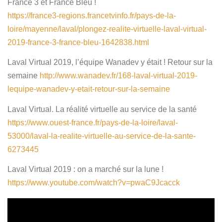
France 3 et France Bleu !
https://france3-regions.francetvinfo.fr/pays-de-la-
loire/mayenne/laval/plongez-realite-virtuelle-laval-virtual-
2019-france-3-france-bleu-1642838.html
Laval Virtual 2019, l’équipe Wanadev y était ! Retour sur la
semaine
http://www.wanadev.fr/168-laval-virtual-2019-
lequipe-wanadev-y-etait-retour-sur-la-semaine
Laval Virtual. La réalité virtuelle au service de la santé
https://www.ouest-france.fr/pays-de-la-loire/laval-
53000/laval-la-realite-virtuelle-au-service-de-la-sante-
6273445
Laval Virtual 2019 : on a marché sur la lune !
https://www.youtube.com/watch?v=pwaC9Jcacck