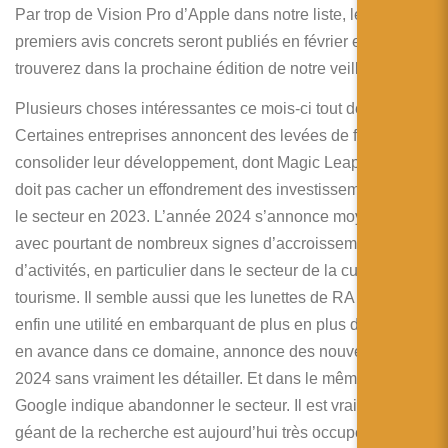
简体中文
Par trop de Vision Pro d’Apple dans notre liste, les
premiers avis concrets seront publiés en février et vous les
日本語
trouverez dans la prochaine édition de notre veille.
Español
Plusieurs choses intéressantes ce mois-ci tout de même.
Certaines entreprises annoncent des levées de fonds pour
consolider leur développement, dont Magic Leap. Cela ne
doit pas cacher un effondrement des investissements dans
le secteur en 2023. L’année 2024 s’annonce moyenne
avec pourtant de nombreux signes d’accroissement
d’activités, en particulier dans le secteur de la culture et du
tourisme. Il semble aussi que les lunettes de RA trouvent
enfin une utilité en embarquant de plus en plus d’IA. Meta,
en avance dans ce domaine, annonce des nouveautés en
2024 sans vraiment les détailler. Et dans le même temps,
Google indique abandonner le secteur. Il est vrai que le
géant de la recherche est aujourd’hui très occupé à sauver