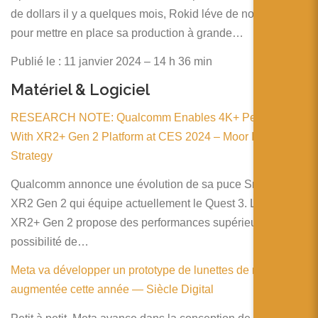
de dollars il y a quelques mois, Rokid léve de nouveau
pour mettre en place sa production à grande…
Publié le : 11 janvier 2024 – 14 h 36 min
Matériel & Logiciel
RESEARCH NOTE: Qualcomm Enables 4K+ Per-Eye XR
With XR2+ Gen 2 Platform at CES 2024 – Moor Insights &
Strategy
Qualcomm annonce une évolution de sa puce Snapdragon
XR2 Gen 2 qui équipe actuellement le Quest 3. La version
XR2+ Gen 2 propose des performances supérieures et la
possibilité de…
Meta va développer un prototype de lunettes de réalité
augmentée cette année — Siècle Digital