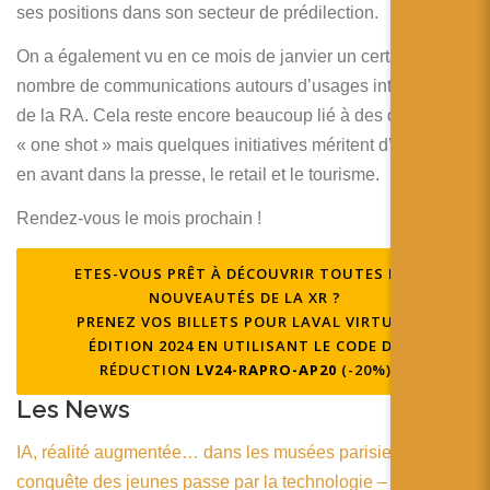
ses positions dans son secteur de prédilection.
On a également vu en ce mois de janvier un certain
nombre de communications autours d’usages intéressants
de la RA. Cela reste encore beaucoup lié à des opérations
« one shot » mais quelques initiatives méritent d’être mises
en avant dans la presse, le retail et le tourisme.
Rendez-vous le mois prochain !
ETES-VOUS PRÊT À DÉCOUVRIR TOUTES LES
NOUVEAUTÉS DE LA XR ?
PRENEZ VOS BILLETS POUR LAVAL VIRTUAL
ÉDITION 2024 EN UTILISANT LE CODE DE
RÉDUCTION
LV24-RAPRO-AP20
(-20%)
Les News
IA, réalité augmentée… dans les musées parisiens, la
conquête des jeunes passe par la technologie – Influencia