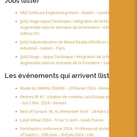
Jobs (
liste
)
R&D Software Engineering Intern – Niantic – Londres
[job] Stage Appui Technique / intégration de la Réalité
Augmentée dans le domaine de la formation – EDF – Saint-
Vulbas (01)
[job] Industrialisation de Mixed Reality (VR/AR) en contexte
industriel – Inetum – Paris
[job] Stage – Appui Technique / intégration de la Réalité
Augmentée dans le domaine de la formation – Saint-Vulbas
Les événements qui arrivent (
liste
)
Made by UNREAL ENGINE – 20 février 2024 – Rennes
Rennes XR #2 : création de contenu, cas d’usage professionnels
– lun 5 févr. 2024 – Rennes
Best of Europe: XR, AI, Immersive Tech – 24 mars 2024 – online
Laval Virtual 2024 – 10 au 12 avril – Laval, France
Eurohaptics conference 2024 – Professional society in the field
of haptics – 30th june – 3rd July 2024 – Lille