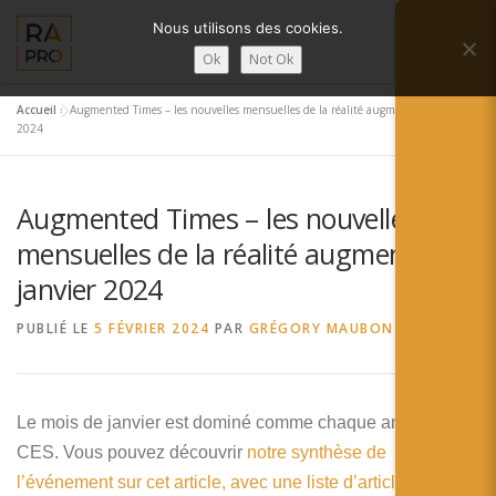
Aller
Nous utilisons des cookies.
au
Menu
contenu
Ok
Not Ok
Accueil
»
Augmented Times – les nouvelles mensuelles de la réalité augmentée – janvier
LA RÉALITÉ AUGMENTÉE ?
RA’PRO
2024
Augmented Times – les nouvelles
SERVICES RA’PRO
ACTUALITÉ DE LA RA
mensuelles de la réalité augmentée –
janvier 2024
CONTACTS
FRANÇAIS
PUBLIÉ LE
5 FÉVRIER 2024
PAR
GRÉGORY MAUBON
English
Français
Le mois de janvier est dominé comme chaque année par le
CES. Vous pouvez découvrir
Deutsch
notre synthèse de
l’événement sur cet article, avec une liste d’article dédiée
.