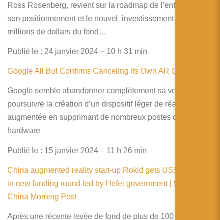
Ross Rosenberg, revient sur la roadmap de l’entreprise,
son positionnement et le nouvel investissement de 590
millions de dollars du fond…
Publié le : 24 janvier 2024 – 10 h 31 min
Google All But Confirms Canceling Its Own AR Glasses
Google semble abandonner complètement sa volonté de
poursuivre la création d’un dispositif léger de réalité
augmentée en supprimant de nombreux postes dédiés au
hardware
Publié le : 15 janvier 2024 – 11 h 26 min
China augmented reality start-up Rokid gets US$70 million
in new funding round led by Hefei government | South
China Morning Post
Après une récente levée de fond de plus de 100 millions