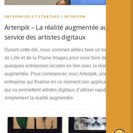
简体中文
日本語
ENTREPRISES ET STARTUPS
/
INTERVIEW
Artenpik – La réalité augmentée au
Español
service des artistes digitaux
Durant cette été, nous sommes allées faire un tour du coté
de Lille et de la Plaine Images pour vous faire découvrir
quelques entreprises locales en lien avec la réalité
augmentée. Pour commencer, voici Artenpik, une jeune
entreprise qui finalise en ce moment son application ARGO
qui va permettent artistes digitaux d’utiliser rapidement et
simplement la réalité augmentée.