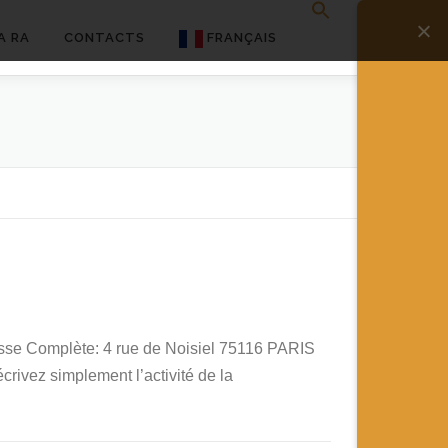
A RA
CONTACTS
FRANÇAIS
English
Français
Deutsch
简体中文
日本語
Español
resse Complète: 4 rue de Noisiel 75116 PARIS
rivez simplement l’activité de la