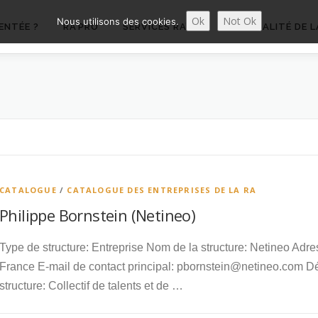
Ok
Not Ok
Nous utilisons des cookies.
ENTÉE ?
RA’PRO
SERVICES RA’PRO
ACTUALITÉ DE L
CATALOGUE
/
CATALOGUE DES ENTREPRISES DE LA RA
Philippe Bornstein (Netineo)
Type de structure: Entreprise Nom de la structure: Netineo Ad
France E-mail de contact principal: pbornstein@netineo.com Déc
structure: Collectif de talents et de …