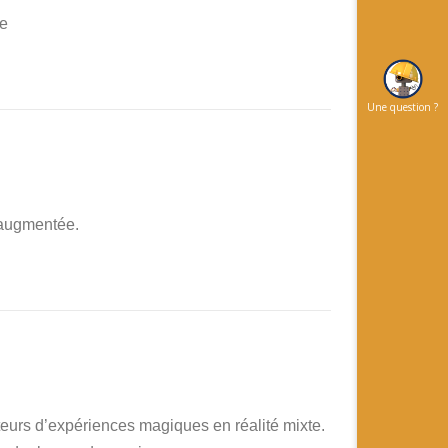
te
Une question ?
é augmentée.
e
teurs d’expériences magiques en réalité mixte.