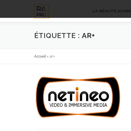
Aller
au
LA RÉALITÉ AUGM
contenu
ÉTIQUETTE :
AR+
Accueil
»
ar+