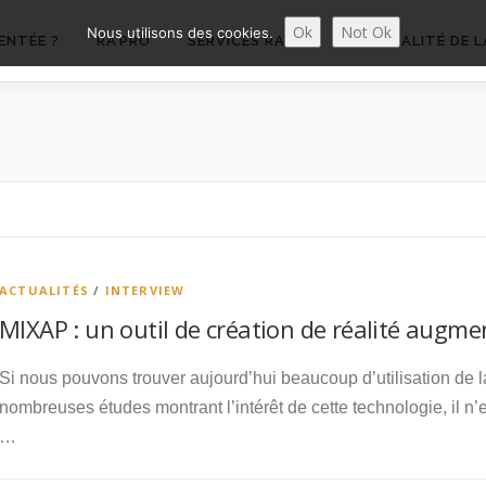
Ok
Not Ok
Nous utilisons des cookies.
ENTÉE ?
RA’PRO
SERVICES RA’PRO
ACTUALITÉ DE L
ACTUALITÉS
/
INTERVIEW
MIXAP : un outil de création de réalité augm
Si nous pouvons trouver aujourd’hui beaucoup d’utilisation de l
nombreuses études montrant l’intérêt de cette technologie, il n’
…