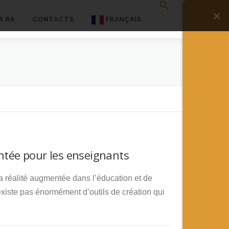
A RA
CONTACTS
FRANÇAIS
English
Français
Deutsch
简体中文
日本語
entée pour les enseignants
Español
a réalité augmentée dans l’éducation et de
existe pas énormément d’outils de création qui