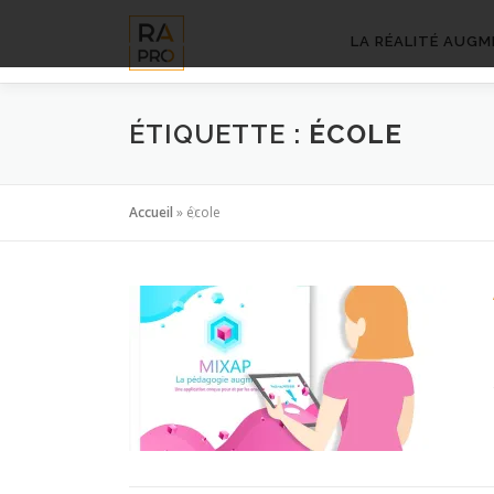
Aller
au
LA RÉALITÉ AUGM
contenu
ÉTIQUETTE :
ÉCOLE
Accueil
»
école