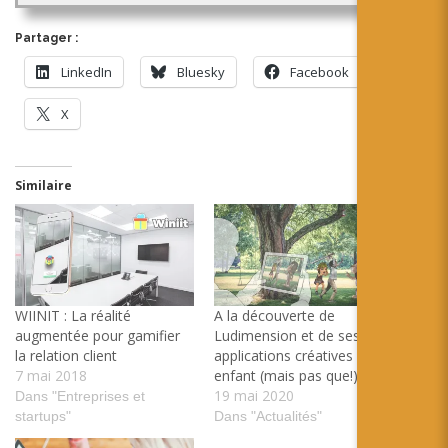
Partager :
LinkedIn
Bluesky
Facebook
X
Similaire
WIINIT : La réalité
A la découverte de
augmentée pour gamifier
Ludimension et de ses
la relation client
applications créatives pour
7 mai 2018
enfant (mais pas que!)
19 mai 2020
Dans "Entreprises et
startups"
Dans "Actualités"