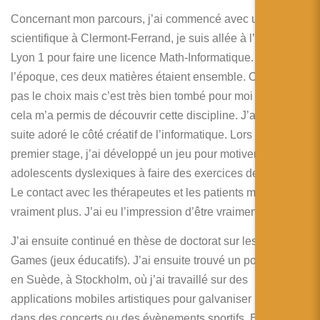
Concernant mon parcours, j’ai commencé avec un bac
scientifique à Clermont-Ferrand, je suis allée à l’université
Lyon 1 pour faire une licence Math-Informatique. A
l’époque, ces deux matières étaient ensemble. On n’avait
pas le choix mais c’est très bien tombé pour moi parce que
cela m’a permis de découvrir cette discipline. J’ai tout de
suite adoré le côté créatif de l’informatique. Lors de mon
premier stage, j’ai développé un jeu pour motiver les
adolescents dyslexiques à faire des exercices de lecture.
Le contact avec les thérapeutes et les patients m’a
vraiment plus. J’ai eu l’impression d’être vraiment utile !
J’ai ensuite continué en thèse de doctorat sur les Serious
Games (jeux éducatifs). J’ai ensuite trouvé un postdoctorat
en Suède, à Stockholm, où j’ai travaillé sur des
applications mobiles artistiques pour galvaniser la foule
dans des concerts ou des évènements sportifs. Et puis j’ai