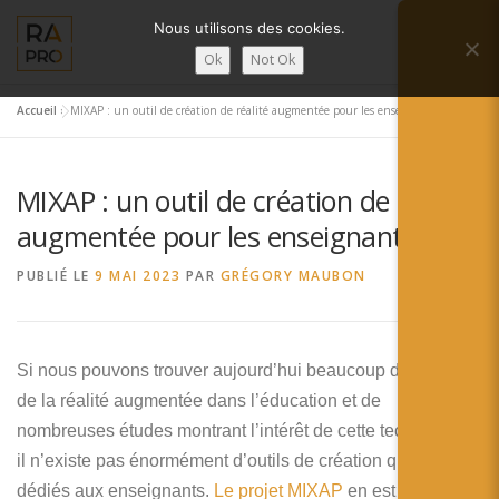
Aller
Nous utilisons des cookies.
au
Menu
contenu
Ok
Not Ok
Accueil
»
MIXAP : un outil de création de réalité augmentée pour les enseignants
LA RÉALITÉ AUGMENTÉE ?
RA’PRO
MIXAP : un outil de création de réalité
SERVICES RA’PRO
ACTUALITÉ DE LA RA
augmentée pour les enseignants
PUBLIÉ LE
9 MAI 2023
PAR
GRÉGORY MAUBON
CONTACTS
FRANÇAIS
English
Si nous pouvons trouver aujourd’hui beaucoup d’utilisation
de la réalité augmentée dans l’éducation et de
Français
nombreuses études montrant l’intérêt de cette technologie,
Deutsch
il n’existe pas énormément d’outils de création qui soient
dédiés aux enseignants.
Le projet MIXAP
en est un, en