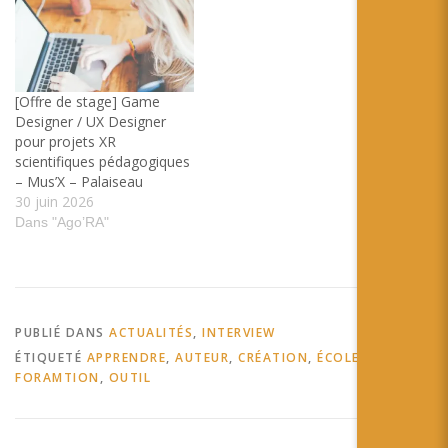
[Offre de stage] Game
Designer / UX Designer
pour projets XR
scientifiques pédagogiques
– Mus’X – Palaiseau
30 juin 2026
Dans "Ago’RA"
PUBLIÉ DANS
ACTUALITÉS
,
INTERVIEW
ÉTIQUETÉ
APPRENDRE
,
AUTEUR
,
CRÉATION
,
ÉCOLE
,
FORAMTION
,
OUTIL