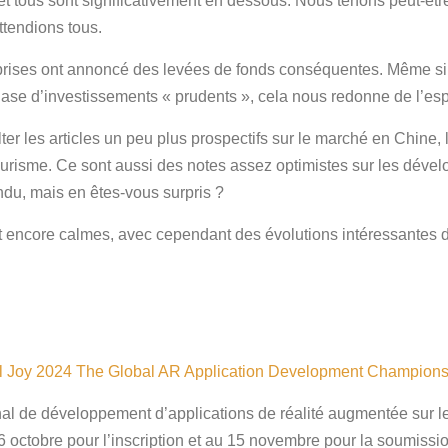
t tous sont significativement en dessous. Nous tenons peut-être
ttendions tous.
rises ont annoncé des levées de fonds conséquentes. Même si 
ase d’investissements « prudents », cela nous redonne de l’esp
r les articles un peu plus prospectifs sur le marché en Chine, l
tourisme. Ce sont aussi des notes assez optimistes sur les dév
endu, mais en êtes-vous surpris ?
 encore calmes, avec cependant des évolutions intéressantes 
ial Joy 2024 The Global AR Application Development Champion
al de développement d’applications de réalité augmentée sur le
16 octobre pour l’inscription et au 15 novembre pour la soumiss