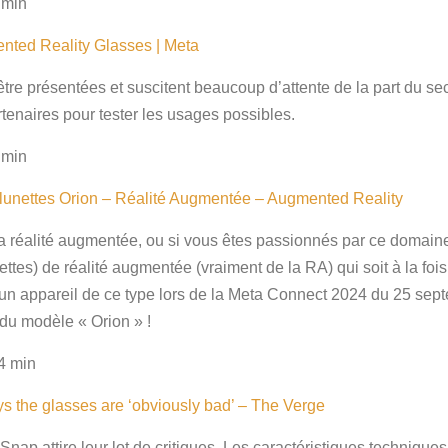
 min
ented Reality Glasses | Meta
être présentées et suscitent beaucoup d’attente de la part du se
rtenaires pour tester les usages possibles.
 min
 lunettes Orion – Réalité Augmentée – Augmented Reality
la réalité augmentée, ou si vous êtes passionnés par ce domain
ttes) de réalité augmentée (vraiment de la RA) qui soit à la fois 
’un appareil de ce type lors de la Meta Connect 2024 du 25 sept
du modèle « Orion » !
4 min
 the glasses are ‘obviously bad’ – The Verge
Snap attire leur lot de critiques. Les caractéristiques techniq