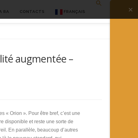
A RA
CONTACTS
FRANÇAIS
English
Français
lité augmentée –
Deutsch
简体中文
日本語
Español
s « Orion ». Pour être bref, c’est une
e disponible et reste une sorte de
areil. En parallèle, beaucoup d’autres