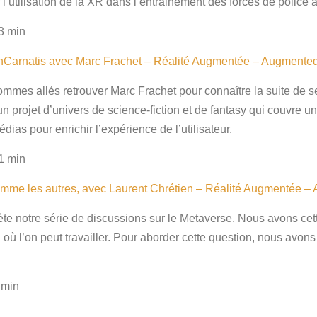
r l’utilisation de la XR dans l’entrainement des forces de poli
3 min
InCarnatis avec Marc Frachet – Réalité Augmentée – Augmented
ommes allés retrouver Marc Frachet pour connaître la suite de 
un projet d’univers de science-fiction et de fantasy qui couvre u
 médias pour enrichir l’expérience de l’utilisateur.
1 min
 comme les autres, avec Laurent Chrétien – Réalité Augmentée –
te notre série de discussions sur le Metaverse. Nous avons cette 
 l’on peut travailler. Pour aborder cette question, nous avons le
 min