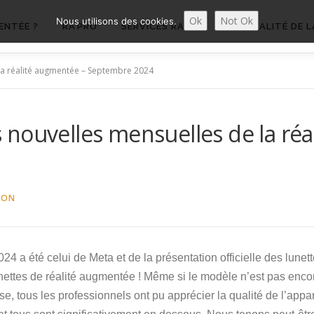
Ok
Not Ok
Nous utilisons des cookies.
ENTÉE ?
RA’PRO
SERVICES RA’PRO
ACTUALITÉ DE L
la réalité augmentée – Septembre 2024
nouvelles mensuelles de la réa
BON
a été celui de Meta et de la présentation officielle des lunette
ettes de réalité augmentée ! Même si le modèle n’est pas encor
ise, tous les professionnels ont pu apprécier la qualité de l’app