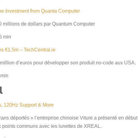
che Investment from Quanta Computer
0 millions de dollars par Quantum Computer
5 min
ses €1.5m – TechCentral.ie
.5 million d’euros pour développer son produit no-code aux USA
 min
l
, 120Hz Support & More
crans déportés » l’entreprise chinoise Viture a présenté en dé
x points communs avec les lunettes de XREAL.