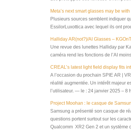
Meta’s next smart glasses may be with
Plusieurs sources semblent indiquer q
EssilorLuxottica avec lequel ils ont pr
Halliday AR(not?)/AI Glasses – KGOn
Une revue des lunettes Halliday par Ka
caméra rend les fonctions de l’AI moins
CREAL’s latest light field display fits 
A l’occasion du prochain SPIE AR | VR
réalité augmentée. Un intérêt majeur est 
l’utilisateur. — le : 24 janvier 2025 – 8
Project Moohan : le casque de Samsun
Samsung a présenté son casque de réali
questions portent surtout sur les caract
Qualcomm XR2 Gen 2 et un système d’ex