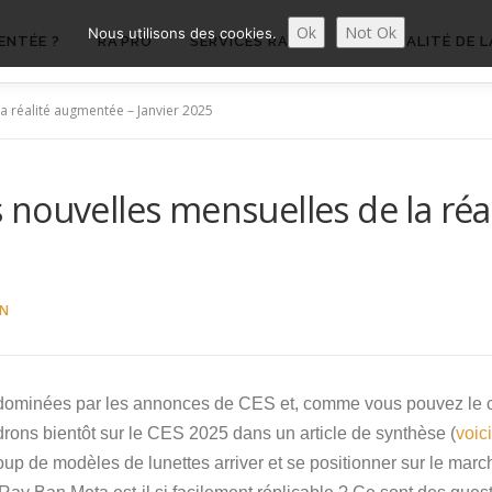
Ok
Not Ok
Nous utilisons des cookies.
ENTÉE ?
RA’PRO
SERVICES RA’PRO
ACTUALITÉ DE L
a réalité augmentée – Janvier 2025
nouvelles mensuelles de la réa
ON
dominées par les annonces de CES et, comme vous pouvez le cons
drons bientôt sur le CES 2025 dans un article de synthèse (
voic
 de modèles de lunettes arriver et se positionner sur le march