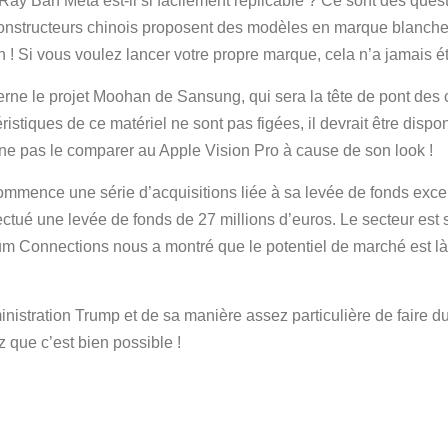
ay Ban Meta est-il si facilement réplicable ? Ce sont des quest
 constructeurs chinois proposent des modèles en marque blanche
 ! Si vous voulez lancer votre propre marque, cela n’a jamais é
erne le projet Moohan de Sansung, qui sera la tête de pont des 
istiques de ce matériel ne sont pas figées, il devrait être dispo
ne pas le comparer au Apple Vision Pro à cause de son look !
 commence une série d’acquisitions liée à sa levée de fonds excep
tué une levée de fonds de 27 millions d’euros. Le secteur est s
eum Connections nous a montré que le potentiel de marché est là
inistration Trump et de sa manière assez particulière de faire d
que c’est bien possible !