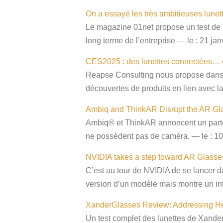
On a essayé les très ambitieuses lune
Le magazine 01net propose un test de l
long terme de l’entreprise — le : 21 ja
CES2025 : des lunettes connectées… et
Reapse Consulting nous propose dans c
découvertes de produits en lien avec la
Ambiq and ThinkAR Disrupt the AR Gla
Ambiq® et ThinkAR annoncent un parten
ne possèdent pas de caméra. — le : 10
NVIDIA takes a step toward AR Glasses
C’est au tour de NVIDIA de se lancer d
version d’un modèle mais montre un inté
XanderGlasses Review: Addressing He
Un test complet des lunettes de Xander,