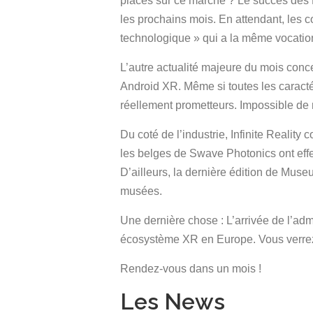
places sur ce marché ? Le succès des R
les prochains mois. En attendant, les
technologique » qui a la même vocation
L’autre actualité majeure du mois conc
Android XR. Même si toutes les caractér
réellement prometteurs. Impossible de 
Du coté de l’industrie, Infinite Reality
les belges de Swave Photonics ont effec
D’ailleurs, la dernière édition de Mus
musées.
Une dernière chose : L’arrivée de l’adm
écosystème XR en Europe. Vous verrez 
Rendez-vous dans un mois !
Les News