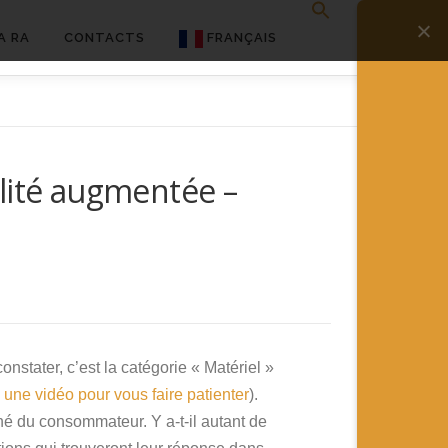
A RA
CONTACTS
FRANÇAIS
English
Français
lité augmentée –
Deutsch
简体中文
日本語
Español
tater, c’est la catégorie « Matériel »
i une vidéo pour vous faire patienter
).
é du consommateur. Y a-t-il autant de