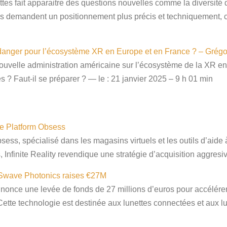
es fait apparaitre des questions nouvelles comme la diversité
s demandent un positionnement plus précis et techniquement, ce 
n danger pour l’écosystème XR en Europe et en France ? – Gr
ouvelle administration américaine sur l’écosystème de la XR en
es ? Faut-il se préparer ? — le : 21 janvier 2025 – 9 h 01 min
ore Platform Obsess
sess, spécialisé dans les magasins virtuels et les outils d’aide 
, Infinite Reality revendique une stratégie d’acquisition aggresi
 Swave Photonics raises €27M
nonce une levée de fonds de 27 millions d’euros pour accélére
tte technologie est destinée aux lunettes connectées et aux lu