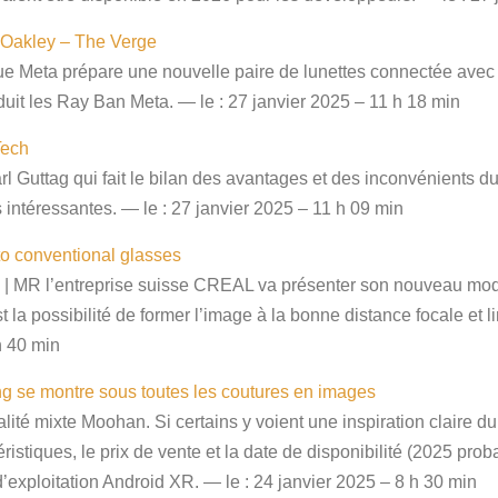
 Oakley – The Verge
ue Meta prépare une nouvelle paire de lunettes connectée ave
oduit les Ray Ban Meta. — le : 27 janvier 2025 – 11 h 18 min
Tech
rl Guttag qui fait le bilan des avantages et des inconvénients 
 intéressantes. — le : 27 janvier 2025 – 11 h 09 min
into conventional glasses
 | MR l’entreprise suisse CREAL va présenter son nouveau mod
la possibilité de former l’image à la bonne distance focale et lim
 h 40 min
g se montre sous toutes les coutures en images
té mixte Moohan. Si certains y voient une inspiration claire du 
éristiques, le prix de vente et la date de disponibilité (2025 pr
ploitation Android XR. — le : 24 janvier 2025 – 8 h 30 min