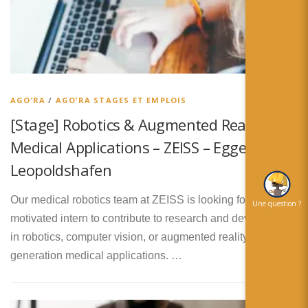
AGO’RA
/
AGO’RA STAGES ET EMPLOIS
[Stage] Robotics & Augmented Reality for
Medical Applications – ZEISS – Eggenstein-
Leopoldshafen
Our medical robotics team at ZEISS is looking for a highly
Une question ?
motivated intern to contribute to research and development
in robotics, computer vision, or augmented reality for next-
generation medical applications. …