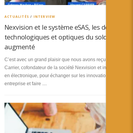
简体中文
日本語
ACTUALITÉS
/
INTERVIEW
Nexvision et le système eSAS, les défis
Español
technologiques et optiques du soldat
augmenté
C’est avec un grand plaisir que nous avons reçu Vincent
Carrier, cofondateur de la société Nexvision et ingénieur
en électronique, pour échanger sur les innovations de son
entreprise et faire …