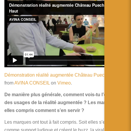
Démonstration réalité augmentée Château Puech-Haut
from
AVINA CONSEIL
on
Vimeo
.
De manière plus générale, comment vois-tu l’évolution
des usages de la réalité augmentée ? Les marques ont-
elles compris comment s’en servir ?
Les marques ont tout à fait compris. Soit elles s’en servent
comme support ludique et créent le buzz, la viralité. Soit