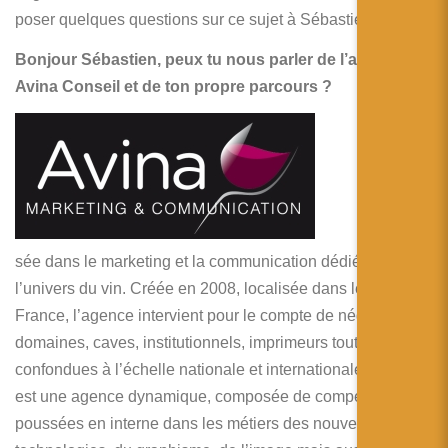
简体中文
poser quelques questions sur ce sujet à Sébastien !
日本語
Bonjour Sébastien, peux tu nous parler de l’agence
Avina Conseil et de ton propre parcours ?
Español
Avina
est une
agence
conseil
spéciali
sée dans le marketing et la communication dédiée à
l’univers du vin. Créée en 2008, localisée dans le sud de la
France, l’agence intervient pour le compte de négoces,
domaines, caves, institutionnels, imprimeurs toutes tailles
confondues à l’échelle nationale et internationale. Avina
est une agence dynamique, composée de compétences
poussées en interne dans les métiers des nouvelles