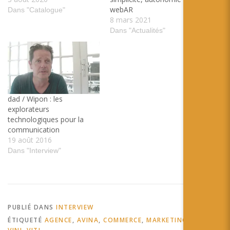
webAR
Dans "Catalogue"
8 mars 2021
Dans "Actualités"
dad / Wipon : les
explorateurs
technologiques pour la
communication
19 août 2016
Dans "Interview"
PUBLIÉ DANS
INTERVIEW
ÉTIQUETÉ
AGENCE
,
AVINA
,
COMMERCE
,
MARKETING
,
VIN
,