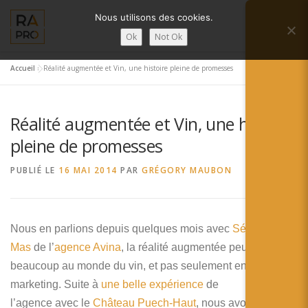
Aller
Nous utilisons des cookies.
au
Menu
contenu
Ok
Not Ok
Accueil
»
Réalité augmentée et Vin, une histoire pleine de promesses
LA RÉALITÉ AUGMENTÉE ?
RA’PRO
Réalité augmentée et Vin, une histoire
SERVICES RA’PRO
ACTUALITÉ DE LA RA
pleine de promesses
PUBLIÉ LE
16 MAI 2014
PAR
GRÉGORY MAUBON
CONTACTS
FRANÇAIS
English
Nous en parlions depuis quelques mois avec
Sébastien
Mas
de l’
agence Avina
, la réalité augmentée peut apporter
Français
beaucoup au monde du vin, et pas seulement en termes de
Deutsch
marketing. Suite à
une belle expérience
de
l’agence avec le
Château Puech-Haut
, nous avons voulu