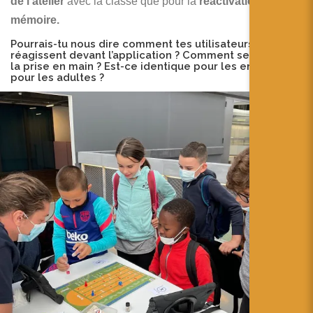
de l’atelier
avec la classe que pour la
réactivation de la
mémoire.
Pourrais-tu nous dire comment tes utilisateurs
réagissent devant l’application ? Comment se déroule
la prise en main ? Est-ce identique pour les enfants et
pour les adultes ?
L
e
s
e
nf
a
nt
s
s
o
nt
d’