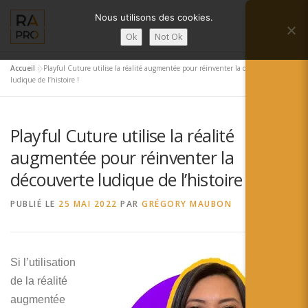
Aller
Nous utilisons des cookies.
au
Menu
contenu
Ok
Not Ok
Accueil
»
Playful Cuture utilise la réalité augmentée pour réinventer la découverte
LA RÉALITÉ AUGMENTÉE ?
RA’PRO
ludique de l’histoire !
Playful Cuture utilise la réalité
SERVICES RA’PRO
ACTUALITÉ DE LA RA
augmentée pour réinventer la
découverte ludique de l’histoire !
CONTACTS
FRANÇAIS
PUBLIÉ LE
25 MAI 2022
PAR
GRÉGORY MAUBON
English
Français
Si l’utilisation
de la réalité
Deutsch
augmentée