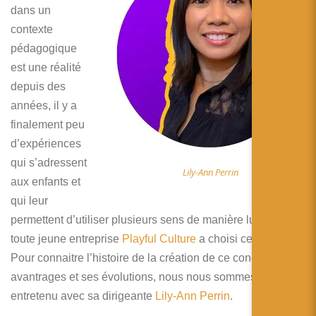
简体中文
dans un
contexte
日本語
pédagogique
Español
est une réalité
depuis des
années, il y a
finalement peu
d’expériences
qui s’adressent
Lily-Ann Perrin
aux enfants et
qui leur
permettent d’utiliser plusieurs sens de manière ludique. La
toute jeune entreprise
Playful Culture
a choisi cette voie !
Pour connaitre l’histoire de la création de ce concept, ces
avantrages et ses évolutions, nous nous sommes
entretenu avec sa dirigeante
Lily-
A
nn Perrin
.