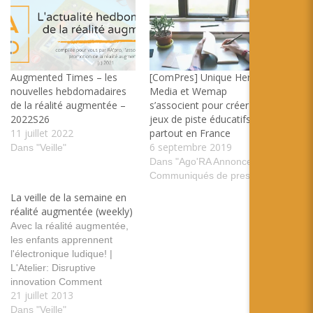
Augmented Times – les
[ComPres] Unique Heritage
nouvelles hebdomadaires
Media et Wemap
de la réalité augmentée –
s’associent pour créer des
2022S26
jeux de piste éducatifs
11 juillet 2022
partout en France
6 septembre 2019
Dans "Veille"
Dans "Ago'RA Annonces et
Communiqués de presse"
La veille de la semaine en
réalité augmentée (weekly)
Avec la réalité augmentée,
les enfants apprennent
l'électronique ludique! |
L'Atelier: Disruptive
innovation Comment
21 juillet 2013
apprendre l'électronique
grâce à la réalité
Dans "Veille"