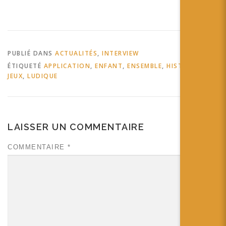
augmentée tags: formation
éducation électronique
apprendre standford
LightUp Un concert
d'Hatsune Miku en réalité
PUBLIÉ DANS
ACTUALITÉS
,
INTERVIEW
augmentée à Roppongi
ÉTIQUETÉ
APPLICATION
,
ENFANT
,
ENSEMBLE
,
HISTOIRE
,
Découvrez un concert de
JEUX
,
LUDIQUE
Hatsune Miku en réalité
augmentée tags: concert
musique Hatsune…
LAISSER UN COMMENTAIRE
COMMENTAIRE
*