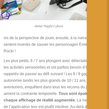
a
b
or
d
Atelier Playful Culture
ra
vis de la perspective de jouer, ensuite, à la narration, ils se
sentent investis de sauver les personnages Emma, Sam et
Rocki !
Les plus petits, 6 / 7 ans plongent avec délectation dans
les activités sensorielles et ont parfois besoin d’être
rappelés de passer au défi suivant ! Les 8 / 9 gagnent en
autonomie tandis les plus grands de 10 / 11 ans jouent les
aventuriers, enquêtent dans tous les recoins du jeu et
aiment la contrainte temporelle.
Tous sont épatés à
chaque affichage de réalité augmentée.
La manipulation
de l’application leur est plutôt intuitive. Au-delà de 11 ans,