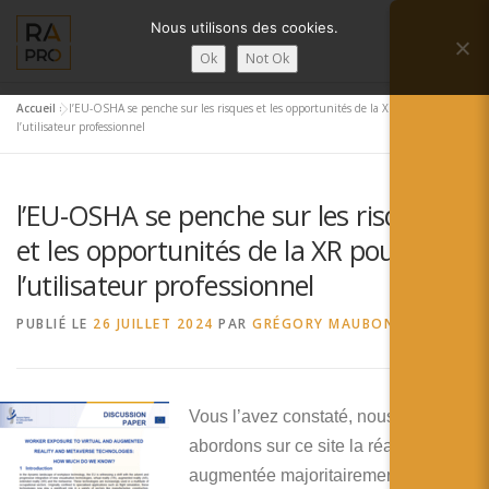
Aller
Nous utilisons des cookies.
au
Menu
contenu
Ok
Not Ok
Accueil
»
l’EU-OSHA se penche sur les risques et les opportunités de la XR pour
LA RÉALITÉ AUGMENTÉE ?
RA’PRO
l’utilisateur professionnel
l’EU-OSHA se penche sur les risques
SERVICES RA’PRO
ACTUALITÉ DE LA RA
et les opportunités de la XR pour
l’utilisateur professionnel
CONTACTS
FRANÇAIS
PUBLIÉ LE
26 JUILLET 2024
PAR
GRÉGORY MAUBON
English
Français
Vous l’avez constaté, nous
abordons sur ce site la réalité
Deutsch
augmentée majoritairement sous