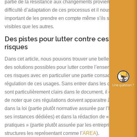
partie de la résistance aux changements provient de la
difficulté d’adaptation de ces processus et il nous semble
important de les prendre en compte même s’ils sont moins
visibles que les autres.
Des pistes pour lutter contre ces
risques
Dans cet article, nous pouvons trouver une belle synthèse
des solutions possibles pour lutter contre l’ensemble de
ces risques avec en particulier une partie consacrée à la
régulation de ces usages. Sans entrer dans les détails qui
Une question ?
sont particulièrement clairs dans le document, il convient
de noter que ces régulations doivent apparaitre à la fois
dans la loi (partie plutôt normative assurée par l’Europe et
ses instances dédiées) et dans la rédaction de « bonnes
pratiques » (partie plutôt assurée par les entreprises ou les
structures les représentant comme l’
AREA
).