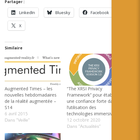
Partager :
LinkedIn
Bluesky
Facebook
X
Similaire
Augmented Times – les
“The XRSI Privacy
nouvelles hebdomadaires
Framework” pour établir
de la réalité augmentée –
une confiance forte dans
S14
l’utilisation des
6 avril 2015
technologies immersives
12 octobre 2020
Dans "Veille"
Dans "Actualités"