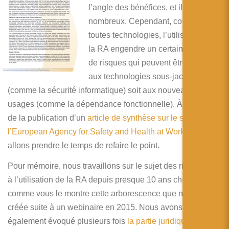
简体中文
l’angle des bénéfices, et ils sont
nombreux. Cependant, comme
日本語
toutes technologies, l’utilisation de
Español
la RA engendre un certain nombre
de risques qui peuvent être liés soit
aux technologies sous-jacentes
(comme la sécurité informatique) soit aux nouveaux
usages (comme la dépendance fonctionnelle). À l’occasion
de la publication d’un
article de synthèse sur le sujet par
l’European Agency for Safety and Health at Work
, nous
allons prendre le temps de refaire le point.
Pour mémoire, nous travaillons sur le sujet des risques liés
à l’utilisation de la RA depuis presque 10 ans chez RA’pro
comme vous le montre cette arborescence que nous avons
créée suite à un webinaire en 2015. Nous avons
également évoqué plusieurs fois
la partie juridique
liée à