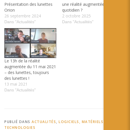
Présentation des lunettes
une réalité augmentée du
Orion
quotidien ?
26 septembre 2024
2 octobre 2025
Dans "Actualités"
Dans "Actualités"
Le 13h de la réalité
augmentée du 11 mai 2021
– des lunettes, toujours
des lunettes !
13 mai 2021
Dans "Actualités"
PUBLIÉ DANS
ACTUALITÉS
,
LOGICIELS, MATÉRIELS ET
TECHNOLOGIES