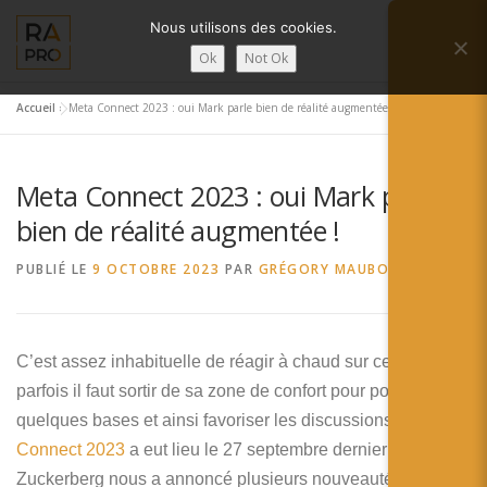
Aller
Nous utilisons des cookies.
au
Menu
contenu
Ok
Not Ok
Accueil
»
Meta Connect 2023 : oui Mark parle bien de réalité augmentée !
LA RÉALITÉ AUGMENTÉE ?
RA’PRO
Meta Connect 2023 : oui Mark parle
SERVICES RA’PRO
ACTUALITÉ DE LA RA
bien de réalité augmentée !
PUBLIÉ LE
9 OCTOBRE 2023
PAR
GRÉGORY MAUBON
CONTACTS
FRANÇAIS
English
C’est assez inhabituelle de réagir à chaud sur ce site, mais
parfois il faut sortir de sa zone de confort pour poser
Français
quelques bases et ainsi favoriser les discussions. La
Meta
Deutsch
Connect 2023
a eut lieu le 27 septembre dernier et Mark
Zuckerberg nous a annoncé plusieurs nouveautés qui,