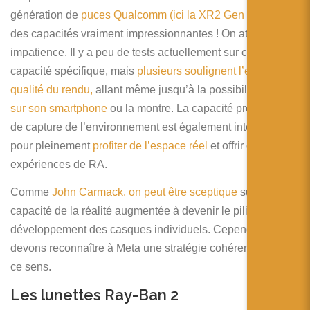
génération de
puces Qualcomm (ici la XR2 Gen 2)
offre
des capacités vraiment impressionnantes ! On attend avec
impatience. Il y a peu de tests actuellement sur cette
capacité spécifique, mais
plusieurs soulignent l’excellente
qualité du rendu,
allant même jusqu’à la possibilité
de lire
sur son smartphone
ou la montre. La capacité présentée
de capture de l’environnement est également intéressante
pour pleinement
profiter de l’espace réel
et offrir de vraies
expériences de RA.
Comme
John Carmack, on peut être sceptique
sur la
capacité de la réalité augmentée à devenir le pilier de
développement des casques individuels. Cependant, nous
devons reconnaître à Meta une stratégie cohérente dans
ce sens.
Les lunettes Ray-Ban 2