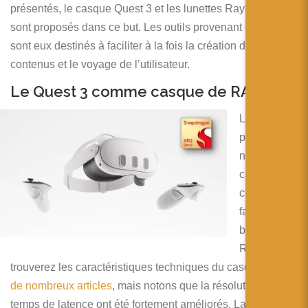
présentés, le casque Quest 3 et les lunettes Ray-Ban 2
sont proposés dans ce but. Les outils provenant de l’IA
sont eux destinés à faciliter à la fois la création de
contenus et le voyage de l’utilisateur.
Le Quest 3 comme casque de RA
La
présentatio
n du
casque a
clairement
fait la part
belle à la
RA. Vous
trouverez les caractéristiques techniques du casque
dans
de nombreux articles
, mais notons que la résolution et le
temps de latence ont été fortement améliorés. La nouvelle