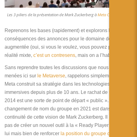
Les 3 piliers de la présentation de Mark Zuckerberg à
Meta Connect 2023
Reprenons les bases (rapidement) et explorons les
conséquences des annonces pour le domaine de la réalité
augmentée (oui, si vous le voulez, vous pouvez parler de
réalité mixte,
c’est un contresens
, mais on a l’habitude).
Sans reprendre toutes les discussions que nous avons
menées ici sur
le Metaverse
, rappelons simplement que
Meta construit sa stratégie dans les technologies
immersives depuis plus de 10 ans. Le rachat de Oculus en
2014 est une sorte de point de départ « public ». Le
changement de nom du groupe en 2021 est dans la
continuité de cette vision de Mark Zuckerberg. Il ne s’agit
pas de créer un nouvel outil à la « Ready Player On » pour
lui mais bien de renforcer
la position du groupe comme