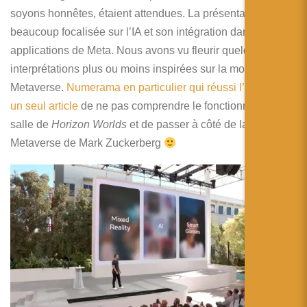
简体中文
soyons honnêtes, étaient attendues. La présentation s’est
beaucoup focalisée sur l’IA et son intégration dans les
日本語
applications de Meta. Nous avons vu fleurir quelques
Español
interprétations plus ou moins inspirées sur la mort du
Metaverse.
Numerama en particulier qui réussi l’exploit en
un seul article
de ne pas comprendre le fonctionnement en
salle de
Horizon Worlds
et de passer à côté de la vision du
Metaverse de Mark Zuckerberg