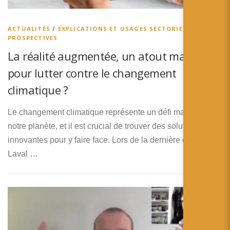
简体中文
日本語
ACTUALITÉS
/
EXPLICATIONS ET USAGES SECTORIELS
/
PROSPECTIVES
Español
La réalité augmentée, un atout majeur
pour lutter contre le changement
climatique ?
Le changement climatique représente un défi majeur pour
notre planète, et il est crucial de trouver des solutions
innovantes pour y faire face. Lors de la dernière édition de
Laval …