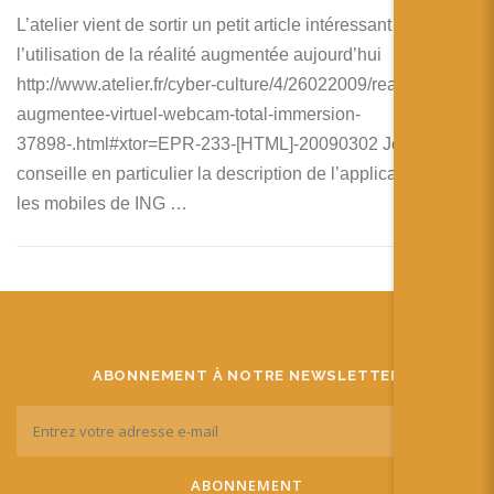
L’atelier vient de sortir un petit article intéressant sur
l’utilisation de la réalité augmentée aujourd’hui
http://www.atelier.fr/cyber-culture/4/26022009/realite-
augmentee-virtuel-webcam-total-immersion-
37898-.html#xtor=EPR-233-[HTML]-20090302 Je vous
conseille en particulier la description de l’application sur
les mobiles de ING …
ABONNEMENT À NOTRE NEWSLETTER