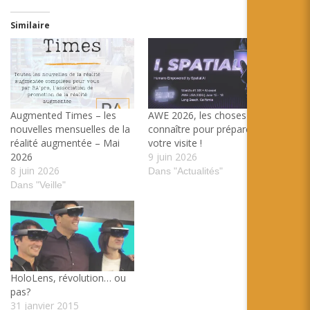
Similaire
Augmented Times – les
AWE 2026, les choses à
nouvelles mensuelles de la
connaître pour préparer
réalité augmentée – Mai
votre visite !
2026
9 juin 2026
8 juin 2026
Dans "Actualités"
Dans "Veille"
HoloLens, révolution… ou
pas?
31 janvier 2015