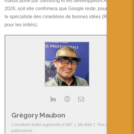
massif porté par Samsung et les développeurs Android en
2026, soit elle confirmera que Google reste, pour l’instant,
le spécialiste des cimetières de bonnes idées (RIP Tango
pour les initiés).
Grégory Maubon
Consultant réalité augmentée
à
GMC
|
Site Web
|
Plus de
publications