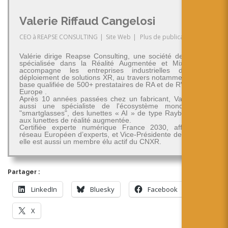
Valerie Riffaud Cangelosi
CEO
à
REAPSE CONSULTING
|
Site Web
|
Plus de publications
Valérie dirige Reapse Consulting, une société de conseil
spécialisée dans la Réalité Augmentée et Mixte. Elle
accompagne les entreprises industrielles dans le
déploiement de solutions XR, au travers notamment d'une
base qualifiée de 500+ prestataires de RA et de RV/RM en
Europe .
Après 10 années passées chez un fabricant, Valérie est
aussi une spécialiste de l'écosystème mondial des
"smartglasses", des lunettes « AI » de type Rayban-Meta
aux lunettes de réalité augmentée.
Certifiée experte numérique France 2030, affiliée au
réseau Européen d’experts, et Vice-Présidente de RA Pro,
elle est aussi un membre élu actif du CNXR.
Partager :
LinkedIn
Bluesky
Facebook
X