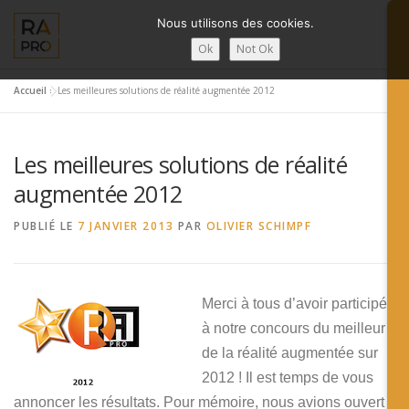
Aller
Nous utilisons des cookies.
au
contenu
Ok
Not Ok
Accueil
»
Les meilleures solutions de réalité augmentée 2012
LA RÉALITÉ AUGMENTÉE ?
RA’PRO
SERVICES RA’PR
Les meilleures solutions de réalité
ACTUALITÉ DE LA RA
CONTACTS
FRANÇAIS
augmentée 2012
PUBLIÉ LE
7 JANVIER 2013
PAR
OLIVIER SCHIMPF
English
Français
Merci à tous d’avoir participé
Deutsch
à notre concours du meilleur
简体中文
de la réalité augmentée sur
2012 ! Il est temps de vous
日本語
annoncer les résultats. Pour mémoire, nous avions ouvert