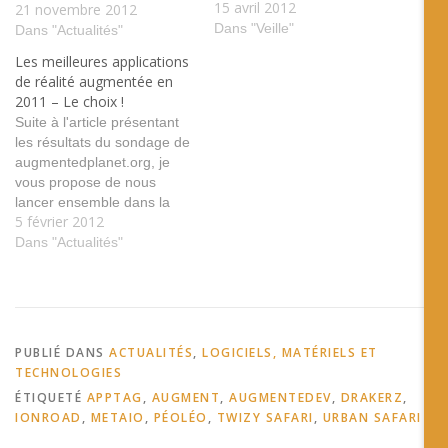
15 avril 2012
des livres de formation en
21 novembre 2012
réalité augmentée tags:
Dans "Veille"
Dans "Actualités"
Usage livre formation
Les meilleures applications
éducation Tokyo Shoseki
de réalité augmentée en
langue Partenariat entre
2011 – Le choix !
Orange et l'UEFA pour le
Suite à l'article présentant
lancement de la seule
les résultats du sondage de
application mobile officielle
augmentedplanet.org, je
UEFA EURO 2012 En
vous propose de nous
plus…
lancer ensemble dans la
5 février 2012
recherche des meilleures
applications et des meilleurs
Dans "Actualités"
usages de la réalité
augmentée en 2011.
Comme nous ne
connaissons pas tous, nous
vous proposons dans une
PUBLIÉ DANS
ACTUALITÉS
,
LOGICIELS, MATÉRIELS ET
première phase de nous
TECHNOLOGIES
indiquer votre propre choix.
ÉTIQUETÉ
APPTAG
,
AUGMENT
,
AUGMENTEDEV
,
DRAKERZ
,
…
IONROAD
,
METAIO
,
PÉOLÉO
,
TWIZY SAFARI
,
URBAN SAFARI