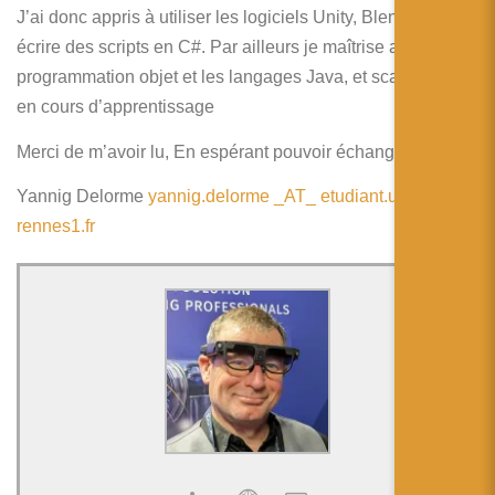
J’ai donc appris à utiliser les logiciels Unity, Blender j’ai dû
écrire des scripts en C#. Par ailleurs je maîtrise aussi la
programmation objet et les langages Java, et scala, C++
en cours d’apprentissage
Merci de m’avoir lu, En espérant pouvoir échanger
Yannig Delorme
yannig.delorme _AT_ etudiant.univ-
rennes1.fr