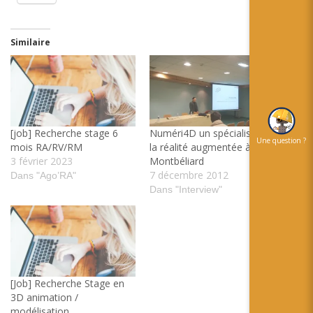
Similaire
[job] Recherche stage 6
Numéri4D un spécialiste de
Une question ?
mois RA/RV/RM
la réalité augmentée à
3 février 2023
Montbéliard
7 décembre 2012
Dans "Ago’RA"
Dans "Interview"
[Job] Recherche Stage en
3D animation /
modélisation