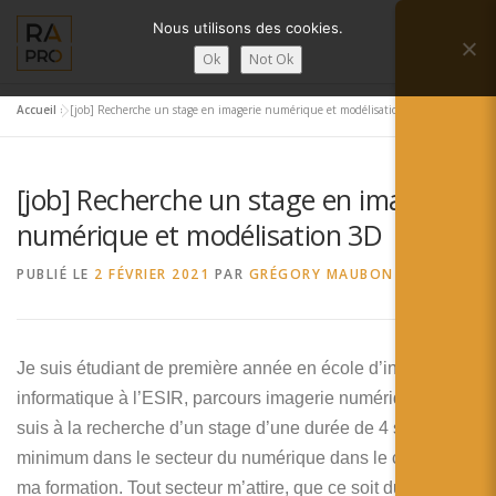
Aller
Nous utilisons des cookies.
au
Menu
contenu
Ok
Not Ok
Accueil
»
[job] Recherche un stage en imagerie numérique et modélisation 3D
LA RÉALITÉ AUGMENTÉE ?
RA’PRO
[job] Recherche un stage en imagerie
SERVICES RA’PRO
ACTUALITÉ DE LA RA
numérique et modélisation 3D
PUBLIÉ LE
2 FÉVRIER 2021
PAR
GRÉGORY MAUBON
CONTACTS
FRANÇAIS
English
Je suis étudiant de première année en école d’ingénieur
informatique à l’ESIR, parcours imagerie numérique. Je
Français
suis à la recherche d’un stage d’une durée de 4 semaines
Deutsch
minimum dans le secteur du numérique dans le cadre de
ma formation. Tout secteur m’attire, que ce soit du