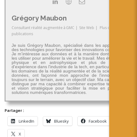
Grégory Maubon
Consultant réalité augmentée
à
GMC
|
Site Web
|
Plus de
publications
Je suis Grégory Maubon, spécialisé dans les applications
des technologies pour favoriser des innovations concrètes.
Je m'intéresse aux données et à la manière dont on peut
les utiliser pour améliorer la vie et le travail. Mes études en
physique et en astrophysique et plus de 30 ans
d'expérience dans l'industrie de la tech, en particulier dans
les domaines de la réalité augmentée et de la science des
données, ont façonné mon approche de l'innovation -
toujours sur le terrain, avec un objectif clair. Ma carrière se
distingue par ma capacité à combiner expertise technique
et vision stratégique pour faciliter la mise en place de
solutions numériques transformatrices.
Partager :
LinkedIn
Bluesky
Facebook
X