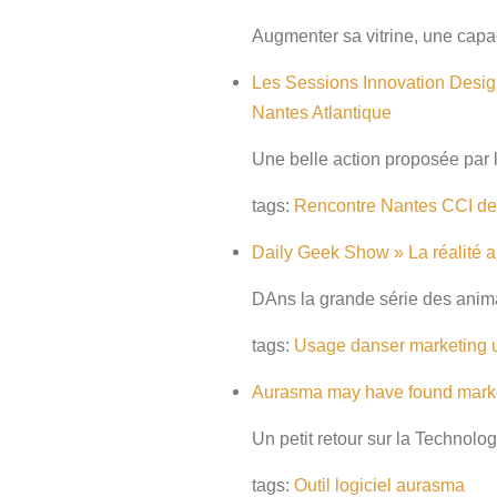
Augmenter sa vitrine, une capa
Les Sessions Innovation Design
Nantes Atlantique
Une belle action proposée par l
tags:
Rencontre
Nantes
CCI
de
Daily Geek Show » La réalité a
DAns la grande série des anima
tags:
Usage
danser
marketing
Aurasma may have found marke
Un petit retour sur la Technol
tags:
Outil
logiciel
aurasma