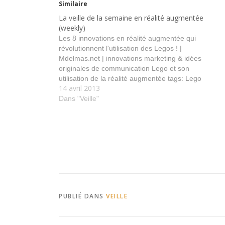
Similaire
La veille de la semaine en réalité augmentée
(weekly)
Les 8 innovations en réalité augmentée qui
révolutionnent l'utilisation des Legos ! |
Mdelmas.net | innovations marketing & idées
originales de communication Lego et son
utilisation de la réalité augmentée tags: Lego
14 avril 2013
usage marque objet Posted from Diigo. The rest
of my favorite links are here.
Dans "Veille"
PUBLIÉ DANS
VEILLE