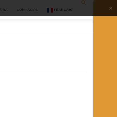
A RA
CONTACTS
FRANÇAIS
English
Français
Deutsch
简体中文
日本語
Español