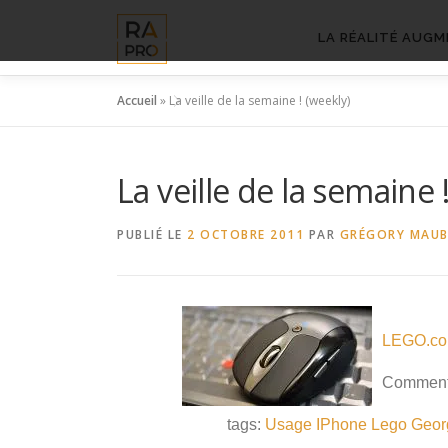
Aller
au
LA RÉALITÉ AUGM
contenu
Accueil
»
La veille de la semaine ! (weekly)
La veille de la semaine 
PUBLIÉ LE
2 OCTOBRE 2011
PAR
GRÉGORY MAU
LEGO.co
Comment 
tags:
Usage
IPhone
Lego
Geor