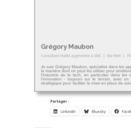
Grégory Maubon
Consultant réalité augmentée
à
GMC
|
Site Web
|
Pl
Je suis Grégory Maubon, spécialisé dans les app
la manière dont on peut les utiliser pour amélior
l'industrie de la tech, en particulier dans 
l'innovation - toujours sur le terrain, avec u
stratégique pour faciliter la mise en place de so
Partager :
LinkedIn
Bluesky
Face