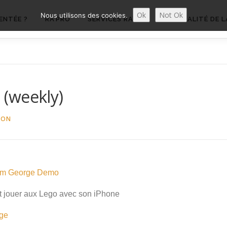
Ok
Not Ok
Nous utilisons des cookies.
ENTÉE ?
RA’PRO
SERVICES RA’PRO
ACTUALITÉ DE L
! (weekly)
BON
m George Demo
jouer aux Lego avec son iPhone
ge