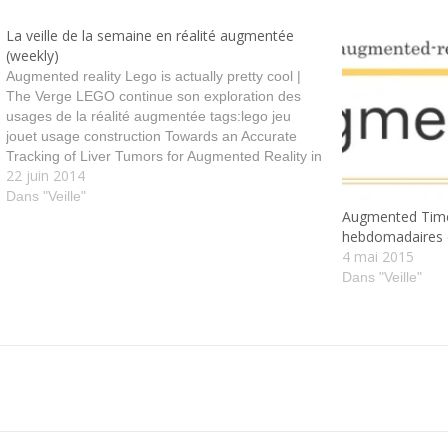
La veille de la semaine en réalité augmentée
(weekly)
Augmented reality Lego is actually pretty cool |
The Verge LEGO continue son exploration des
usages de la réalité augmentée tags:lego jeu
jouet usage construction Towards an Accurate
Tracking of Liver Tumors for Augmented Reality in
22 juin 2014
Robotic Assisted Surgery Description d'une
méthode de tracking de déformation des organes
Dans "Veille"
Augmented Times
internes pour…
hebdomadaires d
4 mai 2015
Dans "Veille"