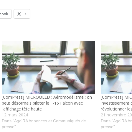
book
X
[ComPress] MICROOLED : Aéromodélisme : on
[ComPress] MIC
peut désormais piloter le F-16 Falcon avec
investissement 
l’affichage tête haute
révolutionner l
12 mars 2024
21 novembre 2
Dans "Ago'RA Annonces et Communiqués de
Dans "Ago'RA A
presse"
presse"