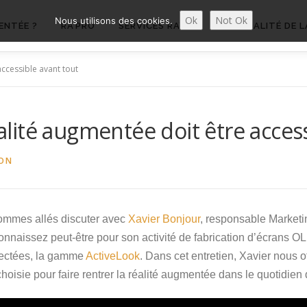
Ok
Not Ok
Nous utilisons des cookies.
ENTÉE ?
RA’PRO
SERVICES RA’PRO
ACTUALITÉ DE L
ccessible avant tout
ité augmentée doit être access
ON
sommes allés discuter avec
Xavier Bonjour
, responsable Marketin
naissez peut-être pour son activité de fabrication d’écrans 
nectées, la gamme
ActiveLook
. Dans cet entretien, Xavier nous o
 choisie pour faire rentrer la réalité augmentée dans le quotidien 