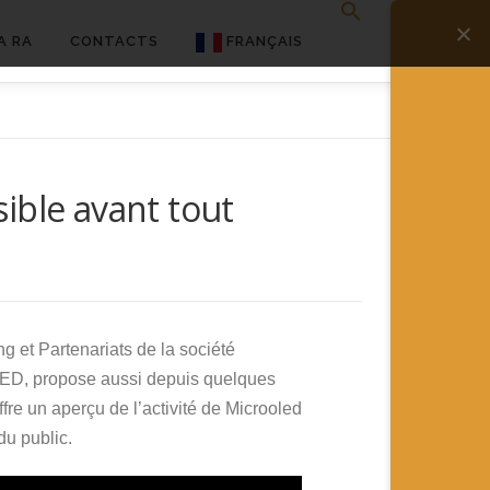
A RA
CONTACTS
FRANÇAIS
English
Français
ible avant tout
Deutsch
简体中文
日本語
Español
g et Partenariats de la société
OLED, propose aussi depuis quelques
ffre un aperçu de l’activité de Microoled
du public.