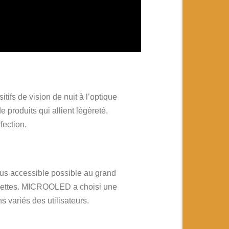
fs de vision de nuit à l’optique
e produits qui allient légèreté,
fection.
plus accessible possible au grand
lunettes. MICROOLED a choisi une
s variés des utilisateurs.