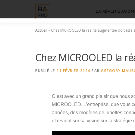
Aller
au
LA RÉALITÉ AUGM
contenu
Accueil
»
Chez MICROOLED la réalité augmentée doit être a
Chez MICROOLED la réal
PUBLIÉ LE
21 FÉVRIER 2024
PAR
GRÉGORY MAUB
C’est avec un grand plaisir que nous 
MICROOLED. L’entreprise, que vous con
années, des modèles de lunettes con
et revient sur sa vision sur la stratégie