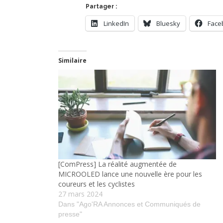
Partager :
LinkedIn
Bluesky
Face
Similaire
[ComPress] La réalité augmentée de
MICROOLED lance une nouvelle ère pour les
coureurs et les cyclistes
27 mars 2024
Dans "Ago'RA Annonces et Communiqués de
presse"