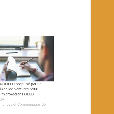
ROOLED propulsé par un
d’Applied Ventures pour
es micro-écrans OLED
024
nnonces et Communiqués de