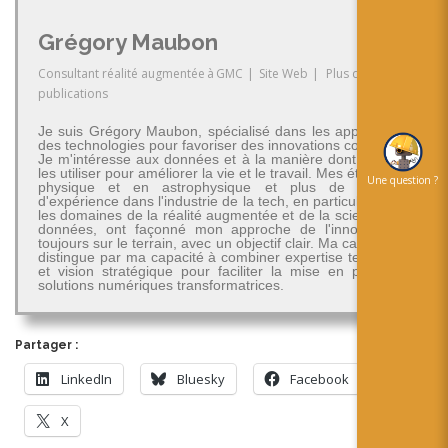
Grégory Maubon
Consultant réalité augmentée
à
GMC
|
Site Web
|
Plus de
publications
Je suis Grégory Maubon, spécialisé dans les applications
des technologies pour favoriser des innovations concrètes.
Je m'intéresse aux données et à la manière dont on peut
les utiliser pour améliorer la vie et le travail. Mes études en
Une question ?
physique et en astrophysique et plus de 30 ans
d'expérience dans l'industrie de la tech, en particulier dans
les domaines de la réalité augmentée et de la science des
données, ont façonné mon approche de l'innovation -
toujours sur le terrain, avec un objectif clair. Ma carrière se
distingue par ma capacité à combiner expertise technique
et vision stratégique pour faciliter la mise en place de
solutions numériques transformatrices.
Partager :
LinkedIn
Bluesky
Facebook
X