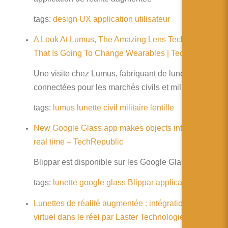
简体中文
tags:
design
UX
application
utilisateur
日本語
A Look At Lumus, The Amazing Lens Technology
Español
That Is Going To Change Wearables | TechCrunch
Une visite chez Lumus, fabriquant de lunettes
connectées pour les marchés civils et militaires
tags:
lumus
lunette
civil
militaire
lentille
New Google Glass app makes objects interactive in
real time – TechRepublic
Blippar est disponible sur les Google Glass
tags:
lunette
google
glass
Blippar
application
Lunettes de réalité augmentée : intégration du
virtuel dans le réel par Laster Technologies