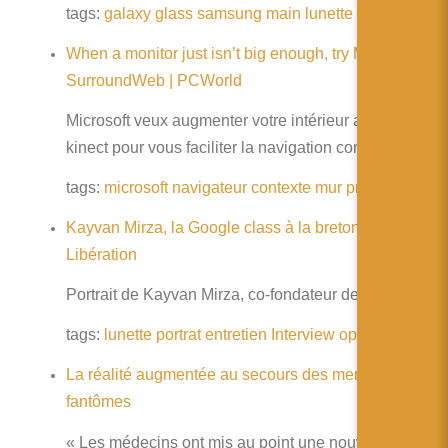
tags:
galaxy
glass
samsung
main
lunette
brevet
When a monitor just isn’t big enough, try Microsoft’s
SurroundWeb | PCWorld
Microsoft veux augmenter votre intérieur avec sa
kinect pour vous faciliter la navigation contextuelle
tags:
microsoft
navigateur
contexte
mur
projection
Kayvan Mirza, la Google class à la bretonne –
Libération
Portrait de Kayvan Mirza, co-fondateur de Optivent
tags:
lunette
portrat
entretien
Interview
optivent
La réalité augmentée au secours des membres
fantômes
« Les médecins ont mis au point une nouvelle