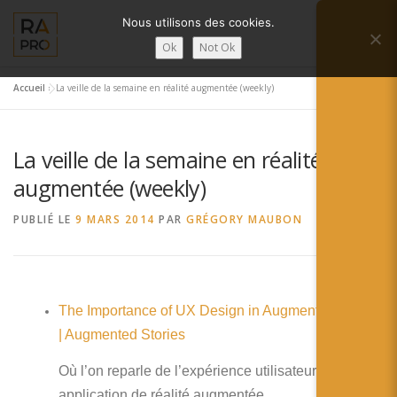
Aller
Nous utilisons des cookies.
au
Menu
contenu
Ok
Not Ok
Accueil
»
La veille de la semaine en réalité augmentée (weekly)
LA RÉALITÉ AUGMENTÉE ?
RA’PRO
La veille de la semaine en réalité
SERVICES RA’PRO
ACTUALITÉ DE LA RA
augmentée (weekly)
PUBLIÉ LE
9 MARS 2014
PAR
GRÉGORY MAUBON
CONTACTS
FRANÇAIS
English
The Importance of UX Design in Augmented Reality
Français
| Augmented Stories
Deutsch
Où l’on reparle de l’expérience utilisateur dans les
application de réalité augmentée