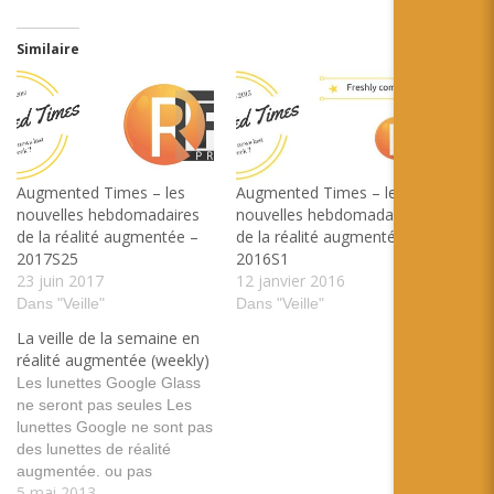
Similaire
Augmented Times – les
Augmented Times – les
nouvelles hebdomadaires
nouvelles hebdomadaires
de la réalité augmentée –
de la réalité augmentée –
2017S25
2016S1
23 juin 2017
12 janvier 2016
Dans "Veille"
Dans "Veille"
La veille de la semaine en
réalité augmentée (weekly)
Les lunettes Google Glass
ne seront pas seules Les
lunettes Google ne sont pas
des lunettes de réalité
augmentée. ou pas
5 mai 2013
encore... tags: google glass