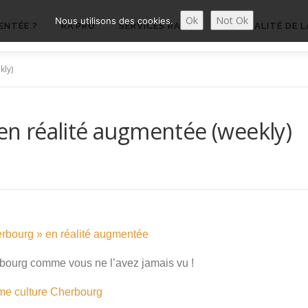
Ok
Not Ok
Nous utilisons des cookies.
ENTÉE ?
RA’PRO
SERVICES RA’PRO
ACTUALITÉ DE L
kly)
 en réalité augmentée (weekly)
erbourg » en réalité augmentée
bourg comme vous ne l’avez jamais vu !
sme
culture
Cherbourg