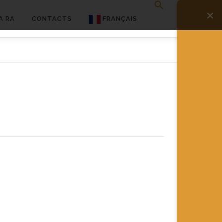
A RA
CONTACTS
FRANÇAIS
English
Français
Deutsch
简体中文
日本語
Español