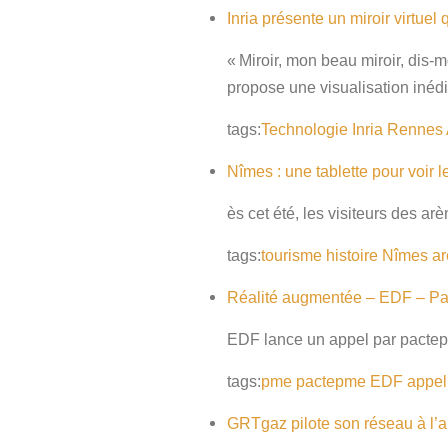
Inria présente un miroir virtuel q
« Miroir, mon beau miroir, dis-
propose une visualisation inédit
tags:
Technologie
Inria
Rennes
Nîmes : une tablette pour voir 
ès cet été, les visiteurs des a
tags:
tourisme
histoire
Nîmes
a
Réalité augmentée – EDF – P
EDF lance un appel par pactep
tags:
pme
pactepme
EDF
appel
GRTgaz pilote son réseau à l’a