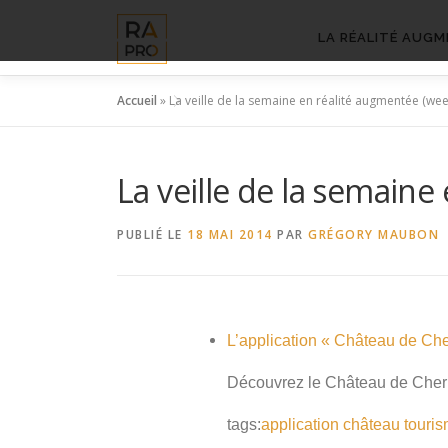
Aller
au
LA RÉALITÉ AUGM
contenu
Accueil
»
La veille de la semaine en réalité augmentée (wee
La veille de la semaine
PUBLIÉ LE
18 MAI 2014
PAR
GRÉGORY MAUBON
L’application « Château de Ch
Découvrez le Château de Cher
tags:
application
château
touri