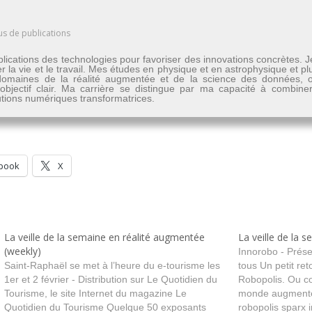
us de publications
lications des technologies pour favoriser des innovations concrètes. 
er la vie et le travail. Mes études en physique et en astrophysique et 
les domaines de la réalité augmentée et de la science des données
n objectif clair. Ma carrière se distingue par ma capacité à combine
lutions numériques transformatrices.
book
X
La veille de la semaine en réalité augmentée
La veille de la s
(weekly)
Innorobo - Prése
Saint-Raphaël se met à l’heure du e-tourisme les
tous Un petit re
1er et 2 février - Distribution sur Le Quotidien du
Robopolis. Ou c
Tourisme, le site Internet du magazine Le
monde augmenté 
Quotidien du Tourisme Quelque 50 exposants
robopolis sparx 