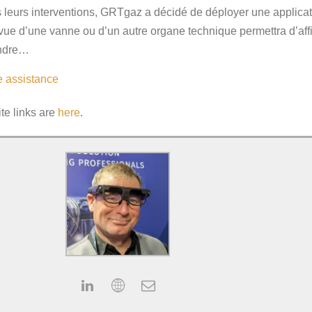
s leurs interventions, GRTgaz a décidé de déployer une applica
 vue d’une vanne ou d’un autre organe technique permettra d’affi
rendre…
e
assistance
ite links are
here
.