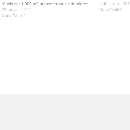
4 décembre 201
réunis sur 1 000 m2 présenteront les dernières
working on augme
29 janvier 2012
innovations appliquées au e-tourisme : écrans
tags: Actualité 
Dans "Veille"
3D, table numérique, réalité augmentée,…
Dans "Veille"
sur-Saône, les