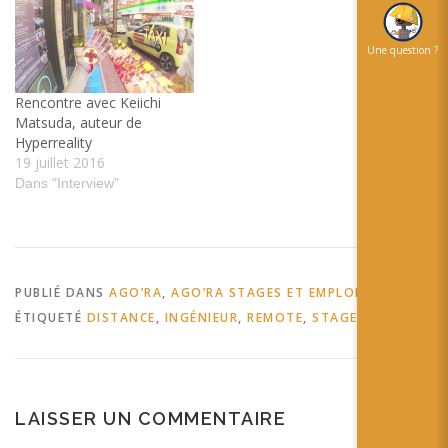
Une question ?
Rencontre avec Keiichi
Matsuda, auteur de
Hyperreality
19 juillet 2016
Dans "Interview"
PUBLIÉ DANS
AGO’RA
,
AGO’RA STAGES ET EMPLOIS
ÉTIQUETÉ
DISTANCE
,
INGÉNIEUR
,
REMOTE
,
STAGE
LAISSER UN COMMENTAIRE