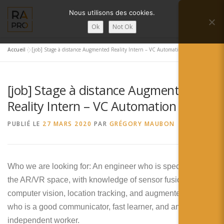
Aller
Nous utilisons des cookies.
au
Menu
contenu
Ok
Not Ok
Accueil
»
[job] Stage à distance Augmented Reality Intern – VC Automation (USA)
LA RÉALITÉ AUGMENTÉE ?
RA’PRO
[job] Stage à distance Augmented
SERVICES RA’PRO
ACTUALITÉ DE LA RA
Reality Intern – VC Automation (USA)
PUBLIÉ LE
27 MARS 2020
PAR
GRÉGORY MAUBON
CONTACTS
FRANÇAIS
English
Who we are looking for: An engineer who is specialized in
the AR/VR space, with knowledge of sensor fusion,
Français
computer vision, location tracking, and augmented reality
Deutsch
who is a good communicator, fast learner, and an
independent worker.