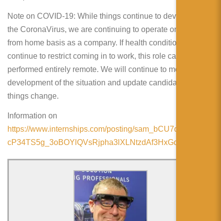
简体中文
Note on COVID-19: While things continue to develop with
日本語
the CoronaVirus, we are continuing to operate on a work
from home basis as a company. If health conditions
Español
continue to restrict coming in to work, this role can be
performed entirely remote. We will continue to monitor the
development of the situation and update candidates as
things change.
Information on
https://www.internships.com/posting/sam_bCU7qcG1f1gEp
cP34TS5g_3oBOYlQVsRjpha3lXLNtzdAf3HxGc13g