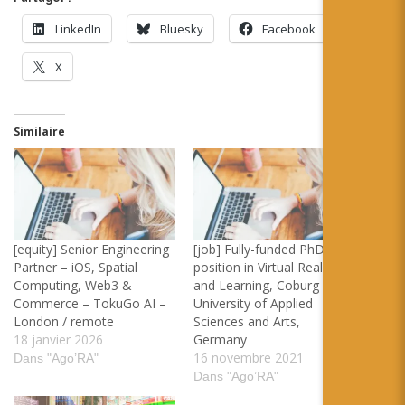
LinkedIn
Bluesky
Facebook
X
Similaire
[equity] Senior Engineering
[job] Fully-funded PhD
Partner – iOS, Spatial
position in Virtual Reality
Computing, Web3 &
and Learning, Coburg
Commerce – TokuGo AI –
University of Applied
London / remote
Sciences and Arts,
18 janvier 2026
Germany
16 novembre 2021
Dans "Ago’RA"
Dans "Ago’RA"