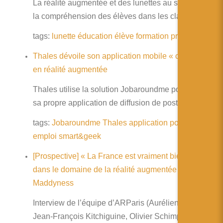
La réalité augmentée et des lunettes au service de
la compréhension des élèves dans les classes
tags:
lunette
éducation
élève
formation
professeur
Thales dévoile son application mobile « carrières »
en réalité augmentée
Thales utilise la solution Jobaroundme pour lancer
sa propre application de diffusion de postes
tags:
Jobaroundme
Thales
application
poste
métier
emploi
smart&geek
[Prospective] « La France est vraiment bien placée
dans le domaine de la réalité augmentée » –
Maddyness
Interview de l’équipe d’ARParis (Aurélien Fache,
Jean-François Kitchiguine, Olivier Schimpf et Jean-