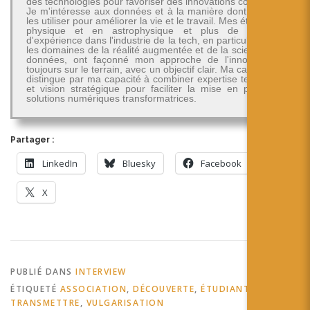
des technologies pour favoriser des innovations concrètes.
Je m'intéresse aux données et à la manière dont on peut
les utiliser pour améliorer la vie et le travail. Mes études en
physique et en astrophysique et plus de 30 ans
d'expérience dans l'industrie de la tech, en particulier dans
les domaines de la réalité augmentée et de la science des
données, ont façonné mon approche de l'innovation -
toujours sur le terrain, avec un objectif clair. Ma carrière se
distingue par ma capacité à combiner expertise technique
et vision stratégique pour faciliter la mise en place de
solutions numériques transformatrices.
Partager :
LinkedIn
Bluesky
Facebook
X
PUBLIÉ DANS
INTERVIEW
ÉTIQUETÉ
ASSOCIATION
,
DÉCOUVERTE
,
ÉTUDIANT
,
TRANSMETTRE
,
VULGARISATION