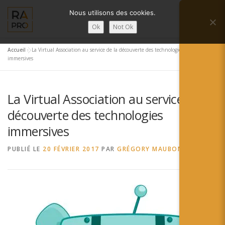
Aller
Nous utilisons des cookies.
au
Menu
contenu
Ok
Not Ok
Accueil
»
La Virtual Association au service de la découverte des technologies
LA RÉALITÉ AUGMENTÉE ?
RA’PRO
immersives
La Virtual Association au service de la
SERVICES RA’PRO
ACTUALITÉ DE LA RA
découverte des technologies
immersives
CONTACTS
FRANÇAIS
PUBLIÉ LE
20 FÉVRIER 2017
PAR
GRÉGORY MAUBON
English
Français
Deutsch