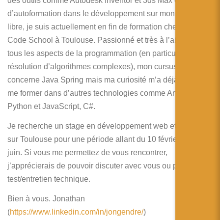
des outils comme Autodesk Inventor et 3ds Max et 2 ans
简体中文
d’autoformation dans le développement sur mon temps
日本語
libre, je suis actuellement en fin de formation chez Wild
Code School à Toulouse. Passionné et très à l’aise avec
Español
tous les aspects de la programmation (en particulier la
résolution d’algorithmes complexes), mon cursus principal
concerne Java Spring mais ma curiosité m’a déjà amené à
me former dans d’autres technologies comme Android,
Python et JavaScript, C#.
Je recherche un stage en développement web et/ou mobile
sur Toulouse pour une période allant du 10 février au 5
juin. Si vous me permettez de vous rencontrer,
j’apprécierais de pouvoir discuter avec vous ou passer un
test/entretien technique.
Bien à vous. Jonathan
(
https://www.linkedin.com/in/jongendre/
)