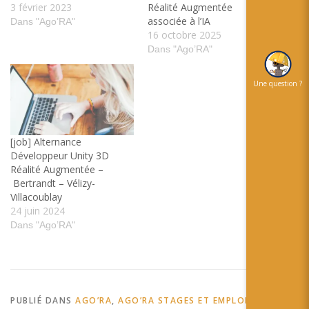
3 février 2023
Réalité Augmentée
associée à l’IA
Dans "Ago’RA"
16 octobre 2025
Dans "Ago’RA"
Une question ?
[job] Alternance
Développeur Unity 3D
Réalité Augmentée –
Bertrandt – Vélizy-
Villacoublay
24 juin 2024
Dans "Ago’RA"
PUBLIÉ DANS
AGO’RA
,
AGO’RA STAGES ET EMPLOIS