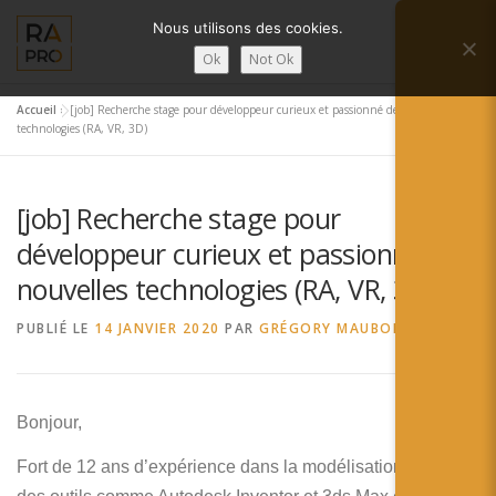
Aller
Nous utilisons des cookies.
au
Menu
contenu
Ok
Not Ok
Accueil
»
[job] Recherche stage pour développeur curieux et passionné de nouvelles
LA RÉALITÉ AUGMENTÉE ?
RA’PRO
technologies (RA, VR, 3D)
[job] Recherche stage pour
SERVICES RA’PRO
ACTUALITÉ DE LA RA
développeur curieux et passionné de
nouvelles technologies (RA, VR, 3D)
CONTACTS
FRANÇAIS
PUBLIÉ LE
14 JANVIER 2020
PAR
GRÉGORY MAUBON
English
Français
Bonjour,
Deutsch
Fort de 12 ans d’expérience dans la modélisation 3D sur