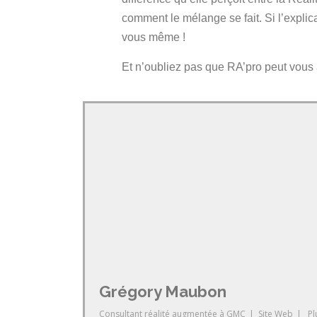
comment le mélange se fait. Si l’expli
vous même !
Et n’oubliez pas que RA’pro peut vous
Grégory Maubon
Consultant réalité augmentée
à
GMC
|
Site Web
|
Pl