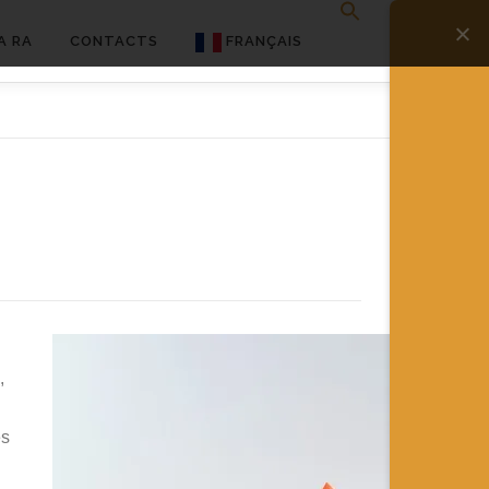
A RA
CONTACTS
FRANÇAIS
English
Français
Deutsch
简体中文
日本語
Español
,
es