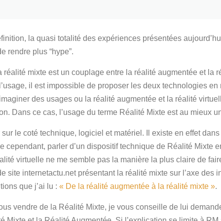
ition, la quasi totalité des expériences présentées aujourd’hui
e rendre plus “hype”.
alité mixte est un couplage entre la réalité augmentée et la réal
e l’usage, il est impossible de proposer les deux technologies e
d’imaginer des usages ou la réalité augmentée et la réalité virtu
on. Dans ce cas, l’usage du terme Réalité Mixte est au mieux u
 sur le coté technique, logiciel et matériel. Il existe en effet d
 cependant, parler d’un dispositif technique de Réalité Mixte e
éalité virtuelle ne me semble pas la manière la plus claire de f
 de site internetactu.net présentant la réalité mixte sur l’axe des in
ions que j’ai lu :
« De la réalité augmentée à la réalité mixte »
.
us vendre de la Réalité Mixte, je vous conseille de lui demander
lité Mixte et la Réalité Augmentée. Si l’explication se limite à 