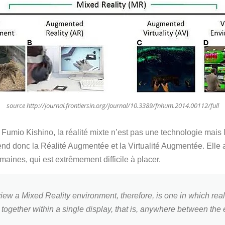
source http://journal.frontiersin.org/Journal/10.3389/fnhum.2014.00112/full
 Fumio Kishino, la réalité mixte n’est pas une technologie mais
mprend donc la Réalité Augmentée et la Virtualité Augmentée. Elle 
maines, qui est extrêmement difficile à placer.
iew a Mixed Reality environment, therefore, is one in which real
together within a single display, that is, anywhere between the e