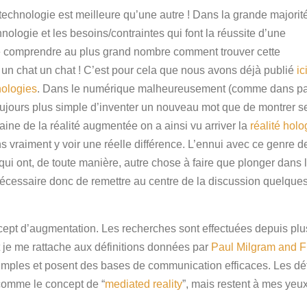
technologie est meilleure qu’une autre ! Dans la grande majorit
hnologie et les besoins/contraintes qui font la réussite d’une
re comprendre au plus grand nombre comment trouver cette
r un chat un chat ! C’est pour cela que nous avons déjà publié
ic
nologies
. Dans le numérique malheureusement (comme dans p
oujours plus simple d’inventer un nouveau mot que de montrer se
ne de la réalité augmentée on a ainsi vu arriver la
réalité hol
vraiment y voir une réelle différence. L’ennui avec ce genre de
 qui ont, de toute manière, autre chose à faire que plonger dans 
écessaire donc de remettre au centre de la discussion quelques 
oncept d’augmentation. Les recherches sont effectuées depuis pl
 je me rattache aux définitions données par
Paul Milgram and F
z simples et posent des bases de communication efficaces. Les d
comme le concept de “
mediated reality
”, mais restent à mes yeu