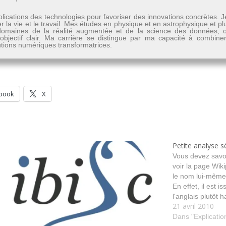
lications des technologies pour favoriser des innovations concrètes. 
er la vie et le travail. Mes études en physique et en astrophysique et 
les domaines de la réalité augmentée et de la science des données
n objectif clair. Ma carrière se distingue par ma capacité à combine
lutions numériques transformatrices.
book
X
Petite analyse 
Vous devez savoi
voir la page Wiki
le nom lui-même d
En effet, il est 
l'anglais plutôt 
21 avril 2010
notion de "virtua
tant…
Dans "Explicatio