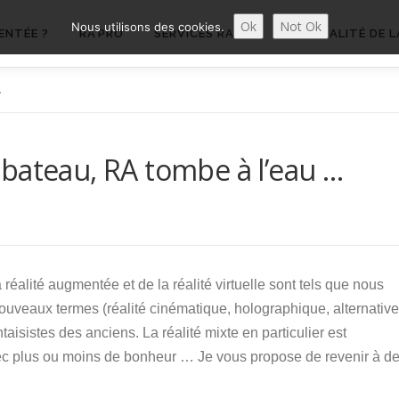
Ok
Not Ok
Nous utilisons des cookies.
ENTÉE ?
RA’PRO
SERVICES RA’PRO
ACTUALITÉ DE L
…
bateau, RA tombe à l’eau …
 réalité augmentée et de la réalité virtuelle sont tels que nous
ouveaux termes (réalité cinématique, holographique, alternative
taisistes des anciens. La réalité mixte en particulier est
 plus ou moins de bonheur … Je vous propose de revenir à d