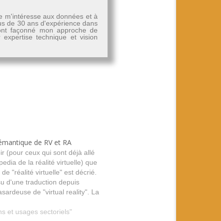
Je m'intéresse aux données et à
plus de 30 ans d'expérience dans
, ont façonné mon approche de
r expertise technique et vision
sémantique de RV et RA
r (pour ceux qui sont déjà allé
pedia de la réalité virtuelle) que
e "réalité virtuelle" est décrié.
issu d'une traduction depuis
hasardeuse de "virtual reality". La
l reality" en anglais n'est pas
ns et usages sectoriels"