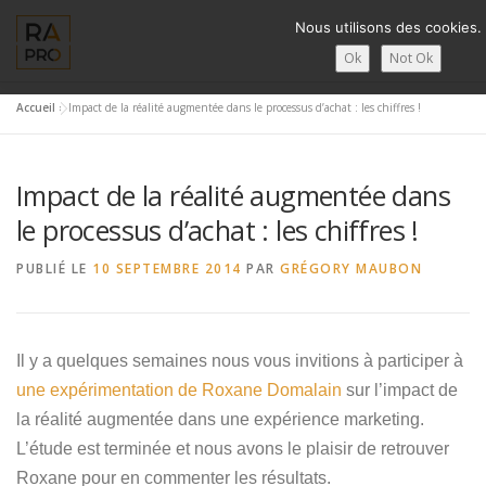
Aller
Nous utilisons des cookies.
au
contenu
Ok
Not Ok
Accueil
»
Impact de la réalité augmentée dans le processus d’achat : les chiffres !
LA RÉALITÉ AUGMENTÉE ?
RA’PRO
SERVICES RA’PR
Impact de la réalité augmentée dans
CONTACTS
FRANÇAIS
le processus d’achat : les chiffres !
PUBLIÉ LE
10 SEPTEMBRE 2014
English
PAR
GRÉGORY MAUBON
Français
Il y a quelques semaines nous vous invitions à participer à
Deutsch
une expérimentation de Roxane Domalain
sur l’impact de
简体中文
la réalité augmentée dans une expérience marketing.
L’étude est terminée et nous avons le plaisir de retrouver
日本語
Roxane pour en commenter les résultats.