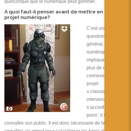
quelconque que le numérique peut gommer.
A quoi faut-il penser avant de mettre en place un
projet numérique?
C’est une vaste
question car en
général, un projet
numérique
implique beaucoup
plus de domaines
connexes d’un
projet
« classique ». Les
intervenants
s’accordent sur un
point : il faut (bien)
connaître son public. Il est donc nécessaire de faire des
enquêtes en amont pour caractériser les types de visiteurs,