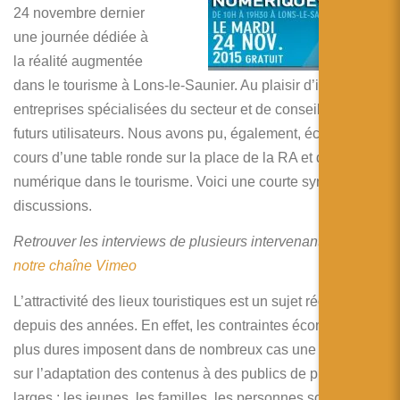
简体中文
24 novembre dernier
une journée dédiée à
日本語
la réalité augmentée
Español
dans le tourisme à Lons-le-Saunier. Au plaisir d’inviter des
entreprises spécialisées du secteur et de conseiller des
futurs utilisateurs. Nous avons pu, également, échanger au
cours d’une table ronde sur la place de la RA et du
numérique dans le tourisme. Voici une courte synthèse des
discussions.
Retrouver les interviews de plusieurs intervenants
sur
notre chaîne Vimeo
L’attractivité des lieux touristiques est un sujet récurent
depuis des années. En effet, les contraintes économiques
plus dures imposent dans de nombreux cas une réflexion
sur l’adaptation des contenus à des publics de plus en plus
larges : les jeunes, les familles, les personnes souffrant