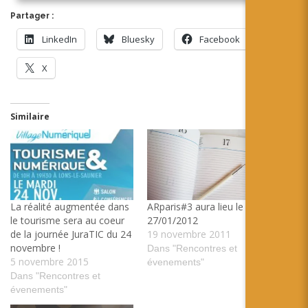
Partager :
LinkedIn
Bluesky
Facebook
X
Similaire
La réalité augmentée dans
ARparis#3 aura lieu le
le tourisme sera au coeur
27/01/2012
de la journée JuraTIC du 24
19 novembre 2011
novembre !
Dans "Rencontres et
5 novembre 2015
évenements"
Dans "Rencontres et
évenements"