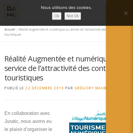
Aller
Nous utilisons des cookies.
au
Menu
contenu
Ok
Not Ok
Accueil
»
Réalité Augmentée et numérique au service de l’attractivité des contenus
LA RÉALITÉ AUGMENTÉE ?
RA’PRO
touristiques
Réalité Augmentée et numérique au
SERVICES RA’PRO
ACTUALITÉ DE LA RA
service de l’attractivité des contenus
touristiques
CONTACTS
FRANÇAIS
PUBLIÉ LE
22 DÉCEMBRE 2015
PAR
GRÉGORY MAUBON
English
Français
En collaboration avec
Juratic, nous avons eu
Deutsch
le plaisir d’organiser le