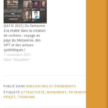
(SATIS 2021) Du fantasme
à la réalité dans la création
de contenu : voyage au
pays du Metaverse, des
NFT et des acteurs
synthétiques !
1 novembre 2021
Dans "Actualités"
PUBLIÉ DANS
RENCONTRES ET ÉVENEMENTS
ÉTIQUETÉ
ATTRACTIVITÉ
,
MONUMENT
,
PATRIMOINE
,
PROJET
,
TOURISME