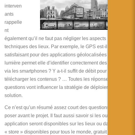
interven
ants
rappelle
nt
également qu’il ne faut pas négliger les aspects
techniques des lieux. Par exemple, le GPS est-il
satisfaisant pour des applications géolocalisées ? La
lumière permet elle d’identifier correctement des images
via les smartphones ? Y a-t-il suffit de débit pour
télécharger les contenus ? … Toutes les réponses à ces
questions vont influencer la stratégie de déploiement de la
solution.
Ce n’est qu’un résumé assez court des questions à ce
poser avant le projet. Il faut aussi savoir si les outils ou les
application seront disponibles sur les lieux ou dans les
« store » disponibles pour tous le monde, gratuit ou payant,