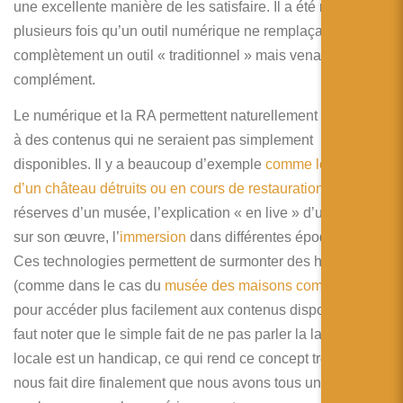
une excellente manière de les satisfaire. Il a été rappelé
plusieurs fois qu’un outil numérique ne remplaçait jamais
complètement un outil « traditionnel » mais venait plutôt en
complément.
Le numérique et la RA permettent naturellement d’accéder
à des contenus qui ne seraient pas simplement
disponibles. Il y a beaucoup d’exemple
comme les parties
d’un château détruits ou en cours de restauration
, les
réserves d’un musée, l’explication « en live » d’un artiste
sur son œuvre, l’
immersion
dans différentes époques, etc.
Ces technologies permettent de surmonter des handicaps
(comme dans le cas du
musée des maisons comtoises
)
pour accéder plus facilement aux contenus disponibles. Il
faut noter que le simple fait de ne pas parler la langue
locale est un handicap, ce qui rend ce concept très large et
nous fait dire finalement que nous avons tous un handicap