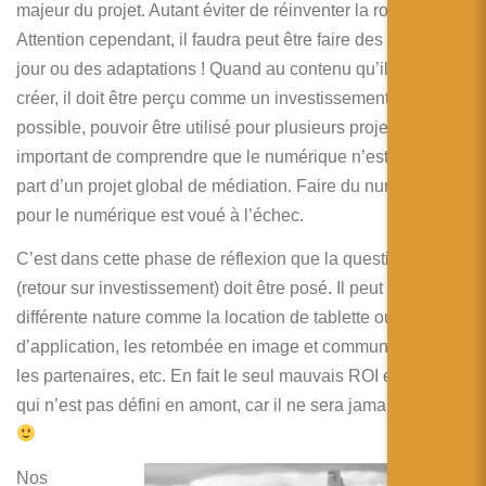
majeur du projet. Autant éviter de réinventer la roue.
Attention cependant, il faudra peut être faire des mises à
jour ou des adaptations ! Quand au contenu qu’il faudra
créer, il doit être perçu comme un investissement et, si
possible, pouvoir être utilisé pour plusieurs projets.Il est
important de comprendre que le numérique n’est qu’une
part d’un projet global de médiation. Faire du numérique
pour le numérique est voué à l’échec.
C’est dans cette phase de réflexion que la question du ROI
(retour sur investissement) doit être posé. Il peut être de
différente nature comme la location de tablette ou
d’application, les retombée en image et communication,
les partenaires, etc. En fait le seul mauvais ROI est celui
qui n’est pas défini en amont, car il ne sera jamais atteint
Nos