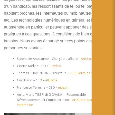
d’un handicap, les ressortissants de tel ou tel pays, les
habitant proches, les internautes ou mobinautes distants,
etc. Les technologies numériques en général et la réalité
augmentée en particulier peuvent apporter des solutions
pratiques à ces questions, à conditions de bien cibler les
besoins. Nous avons échangé sur ces points avec les
personnes suivantes :
Stéphanie Anceaume – Chargée d’affaire –
Artefacto
Ciprian Melian – CEO –
Livdeo
Thomas CHARENTON – Directeur –
EPCC Terre de Louis Pasteur
Guy Ativon – CEO –
Allucyne
Francesco Termine – CEO –
mtis.ch
Anne-Marie TIBERI di GIOVANNI – Responsable
Développement Et Communication –
Art Graphique &
Patrimoine