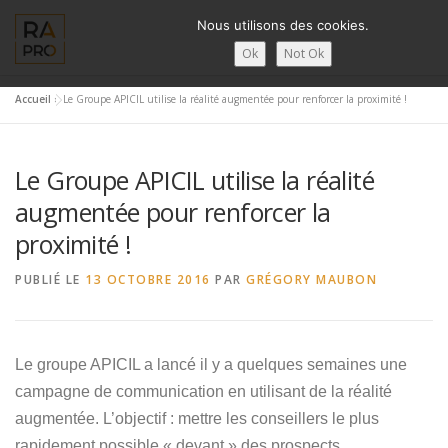
Aller
Nous utilisons des cookies.
au
contenu
Ok
Not Ok
Accueil
»
Le Groupe APICIL utilise la réalité augmentée pour renforcer la proximité !
LA RÉALITÉ AUGMENTÉE ?
RA’PRO
SERVICES RA’PR
Le Groupe APICIL utilise la réalité
ACTUALITÉ DE LA RA
CONTACTS
FRANÇAIS
augmentée pour renforcer la
proximité !
English
PUBLIÉ LE
13 OCTOBRE 2016
PAR
GRÉGORY MAUBON
Français
Deutsch
Le groupe APICIL a lancé il y a quelques semaines une
简体中文
campagne de communication en utilisant de la réalité
augmentée. L’objectif : mettre les conseillers le plus
日本語
rapidement possible « devant » des prospects