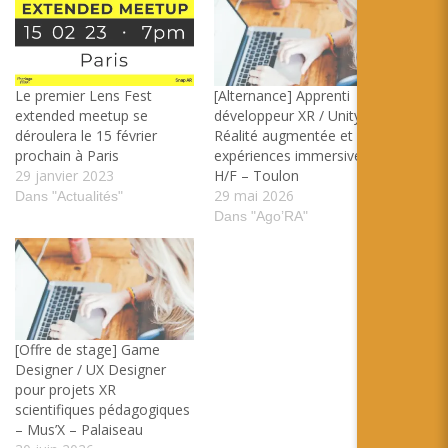
Le premier Lens Fest
[Alternance] Apprenti
extended meetup se
développeur XR / Unity –
déroulera le 15 février
Réalité augmentée et
prochain à Paris
expériences immersives
29 janvier 2023
H/F – Toulon
29 mai 2026
Dans "Actualités"
Dans "Ago’RA"
[Offre de stage] Game
Designer / UX Designer
pour projets XR
scientifiques pédagogiques
– Mus’X – Palaiseau