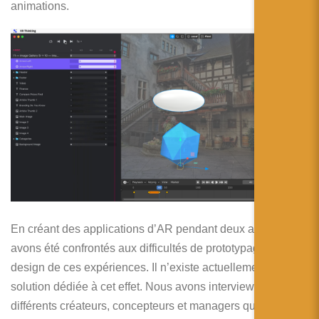
animations.
En créant des applications d’AR pendant deux ans, nous
avons été confrontés aux difficultés de prototypage et de
design de ces expériences. Il n’existe actuellement aucune
solution dédiée à cet effet. Nous avons interviewé
différents créateurs, concepteurs et managers qui