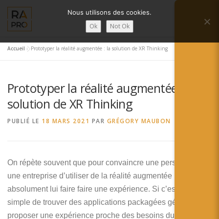
Aller
Nous utilisons des cookies.
au
Menu
contenu
Ok
Not Ok
Accueil
»
Prototyper la réalité augmentée : la solution de XR Thinking
LA RÉALITÉ AUGMENTÉE ?
RA’PRO
Prototyper la réalité augmentée : la
SERVICES RA’PRO
ACTUALITÉ DE LA RA
solution de XR Thinking
PUBLIÉ LE
18 MARS 2021
PAR
GRÉGORY MAUBON
CONTACTS
FRANÇAIS
English
On répète souvent que pour convaincre une personne ou
une entreprise d’utiliser de la réalité augmentée il faut
Français
absolument lui faire faire une expérience. Si c’est assez
Deutsch
simple de trouver des applications packagées génériques,
proposer une expérience proche des besoins du clients