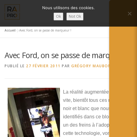
Aller
Nous utilisons des cookies.
au
Menu
contenu
Ok
Not Ok
Accueil
»
Avec Ford, on se passe de marqueur !
LA RÉALITÉ AUGMENTÉE ?
RA’PRO
Avec Ford, on se passe de marqueur !
SERVICES RA’PRO
ACTUALITÉ DE LA RA
PUBLIÉ LE
27 FÉVRIER 2011
PAR
GRÉGORY MAUBON
CONTACTS
FRANÇAIS
La réalité augmentée évolue
English
vite, bientôt tous ces marqueurs
noir et blanc que nous avons
Français
identifiés dans ce blog comme
Deutsch
un des freins à l’adoption de
cette technologie, vont