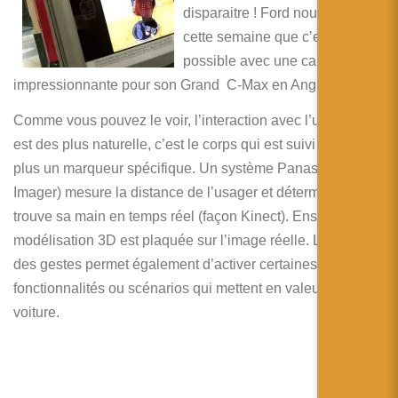
简体中文
disparaitre ! Ford nous montre
cette semaine que c’est déjà
日本語
possible avec une campagne
Español
impressionnante pour son Grand C-Max en Angleterre.
Comme vous pouvez le voir, l’interaction avec l’utilisateur
est des plus naturelle, c’est le corps qui est suivi et non
plus un marqueur spécifique. Un système Panasonic (D-
Imager) mesure la distance de l’usager et détermine où se
trouve sa main en temps réel (façon Kinect). Ensuite, la
modélisation 3D est plaquée sur l’image réelle. L’utilisation
des gestes permet également d’activer certaines
fonctionnalités ou scénarios qui mettent en valeur la
voiture.