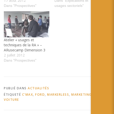
17 août 2012
Dans "Explications et
Dans "Prospectives"
usages sectoriels"
Atelier « usages et
techniques de la RA » –
ARusecamp Dimension 3
2 juillet 2012
Dans "Prospectives"
PUBLIÉ DANS
ACTUALITÉS
ÉTIQUETÉ
C'MAX
,
FORD
,
MARKERLESS
,
MARKETING
,
USAGE
,
VOITURE