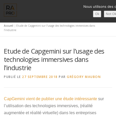
Aller
Nous utilisons des 
au
contenu
Ok
Not O
Accueil
»
Etude de Capgemini sur l’usage des technologies immersives dans
LA RÉALITÉ AUGMENTÉE ?
RA’PRO
SERVICES RA’PR
l’industrie
Etude de Capgemini sur l’usage des
FRANÇAIS
technologies immersives dans
English
l’industrie
Français
PUBLIÉ LE
27 SEPTEMBRE 2018
PAR
GRÉGORY MAUBON
Deutsch
简体中文
CapGemini vient de publier une étude intéressante
sur
l’utilisation des technologies immersives, (réalité
日本語
augmentée et réalité virtuelle) dans les entreprises