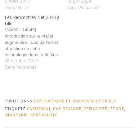
6 mars 2017
18 juin 2024
Dans "Veille"
Dans "Actualités"
Les Rencontres Net 2010 à
Lille
[14h00 - 14h45]
Introduction sur la réalité
augmentée : Etat de l’art et
utilisation de cette
technologie dans l’industrie
28 octobre 2010
Présentation de l’état de
l’art, des problématiques de
Dans "Actualités"
l’utilisation de cette
technologie et les
applications dans les
différents domaines de la
vie quotidienne.
PUBLIÉ DANS
EXPLICATIONS ET USAGES SECTORIELS
Intervenants : - Univ. De
ÉTIQUETÉ
CAPGEMINI
,
CAS D'USAGE
,
EFFICACITÉ
,
ÉTUDE
,
Nancy (Gilles Simon)…
INDUSTRIE
,
RENTABILITÉ