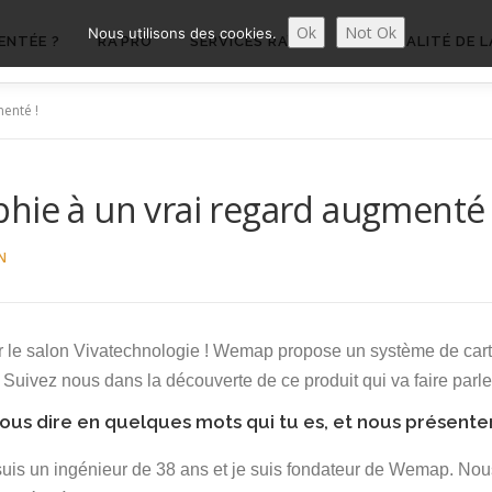
Ok
Not Ok
Nous utilisons des cookies.
ENTÉE ?
RA’PRO
SERVICES RA’PRO
ACTUALITÉ DE L
enté !
hie à un vrai regard augmenté 
N
ur le salon Vivatechnologie ! Wemap propose un système de ca
. Suivez nous dans la découverte de ce produit qui va faire parle
us dire en quelques mots qui tu es, et nous présente
 suis un ingénieur de 38 ans et je suis fondateur de Wemap. Nou