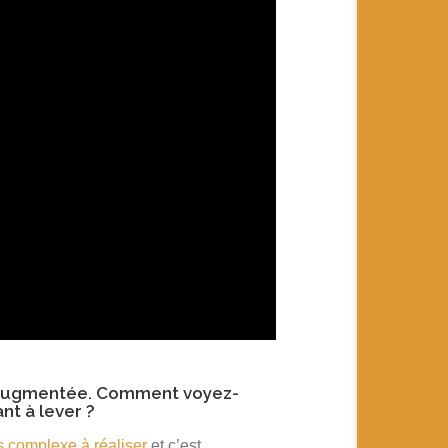
ité augmentée. Comment voyez-
nt à lever ?
ès complexe à réaliser
et c’est