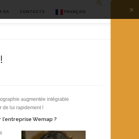
A RA
CONTACTS
FRANÇAIS
English
Français
!
Deutsch
简体中文
日本語
Español
rtographie augmentée intégrable
r de lui rapidement !
r l’entreprise Wemap ?
s