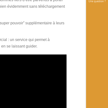
Une question ?
et bien évidemment sans téléchargement
super pouvoir” supplémentaire à leurs
cial : un service qui permet à
e en se laissant guider.