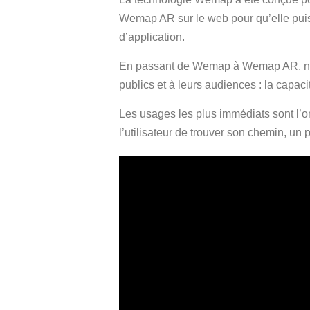
Wemap AR sur le web pour qu’elle puiss
d’application.
En passant de Wemap à Wemap AR, nos cl
publics et à leurs audiences : la capac
Les usages les plus immédiats sont l’or
l’utilisateur de trouver son chemin, un p