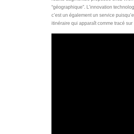
“géographique”. L’innovation technolo
c’est un également un service puisqu’e
itinéraire qui apparaît comme tracé sur 