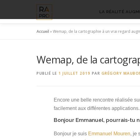
Aller
au
LA RÉALITÉ AUGM
contenu
Accueil
»
Wemap, de la cartographie à un vrai regard augm
Wemap, de la cartograp
PUBLIÉ LE
1 JUILLET 2019
PAR
GRÉGORY MAUBO
Encore une belle rencontre réalisée s
facilement aux différentes applications
Bonjour Emmanuel, pourrais-tu no
Bonjour je suis
Emmanuel Mouren
, je