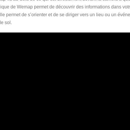
gique de Wemap permet de découvrir des informations dans votr
lle permet de s’orienter et de se diriger vers un lieu ou un év
le sol.