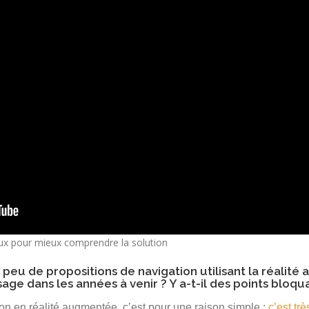
ux pour mieux comprendre la solution
ez peu de propositions de navigation utilisant la réal
e dans les années à venir ? Y a-t-il des points bloqua
ion en réalité augmentée, c’est pour une raison simple :
c’est tr