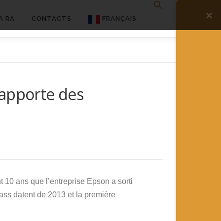
A RA
CONTACTS
FRANÇAIS
English
Français
 apporte des
Deutsch
简体中文
日本語
Español
t 10 ans que l’entreprise Epson a sorti
ass datent de 2013 et la première