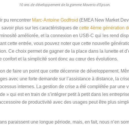
10 ans de développement de la gamme Moverio d’Epson.
r pu rencontrer
Marc-Antoine Godfroid
(EMEA New Market Devel
savoir plus sur les caractéristiques de
cette 4ème génération de
uminosité améliorée, et la connexion en USB-C qui les rend dis
dant cette entrée, vous pouvez noter que cette nouvelle généra
on. Ce choix permet de gagner de la place dans la lunette et d’op
 confort et la simplicité sont donc au cœur des évolutions.
on de faire un point que cette décennie de développement. Même 
es avec une forte demande sur l’assistance à distance, la crise
processus internes. La gestion de crise a été complétée par une v
ide » qui est en train de s’intégrer petit à petit dans les entrepr
accessoire de productivité avec des usages peut être plus simp
ans paraissent une longue période, mais, en fait, nous n’en som