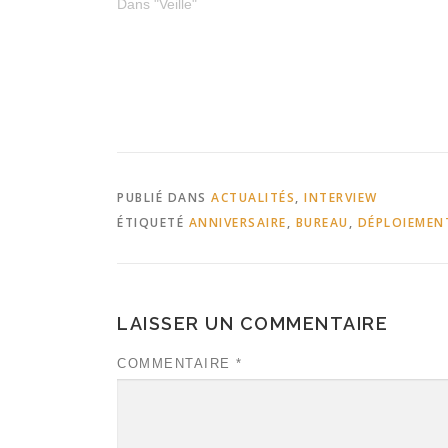
from Lenovo to compete with Google Glass -
Dans "Veille"
Mobile Commerce Press Lenovo se lance
également dans la…
PUBLIÉ DANS
ACTUALITÉS
,
INTERVIEW
ÉTIQUETÉ
ANNIVERSAIRE
,
BUREAU
,
DÉPLOIEMEN
LAISSER UN COMMENTAIRE
COMMENTAIRE
*