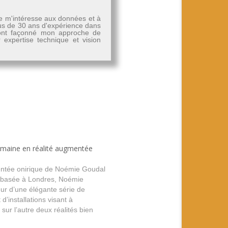
Je m'intéresse aux données et à
plus de 30 ans d'expérience dans
, ont façonné mon approche de
r expertise technique et vision
semaine en réalité augmentée
entée onirique de Noémie Goudal
e basée à Londres, Noémie
eur d’une élégante série de
d’installations visant à
sur l’autre deux réalités bien
: Artiste Exposition Noémie Goudal