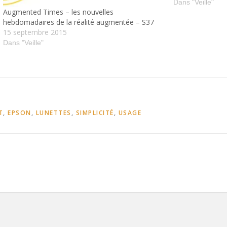
Londres Wepulp 
Dans "Veille"
Augmented Times – les nouvelles
solution pour a
hebdomadaires de la réalité augmentée – S37
15 septembre 2015
Dans "Veille"
T
,
EPSON
,
LUNETTES
,
SIMPLICITÉ
,
USAGE