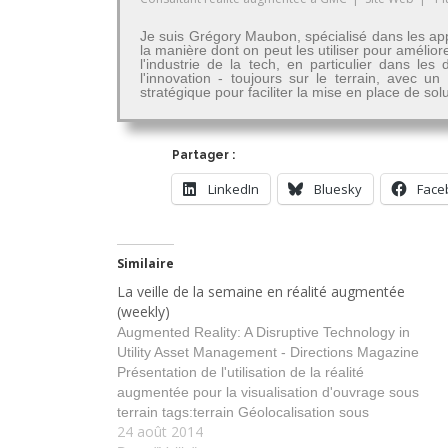
Je suis Grégory Maubon, spécialisé dans les app
la manière dont on peut les utiliser pour amélior
l'industrie de la tech, en particulier dans 
l'innovation - toujours sur le terrain, avec u
stratégique pour faciliter la mise en place de so
Partager :
LinkedIn
Bluesky
Face
Similaire
La veille de la semaine en réalité augmentée
(weekly)
Augmented Reality: A Disruptive Technology in
Utility Asset Management - Directions Magazine
Présentation de l'utilisation de la réalité
augmentée pour la visualisation d'ouvrage sous
terrain tags:terrain Géolocalisation sous
24 août 2014
construction chantier Augmented reality glasses