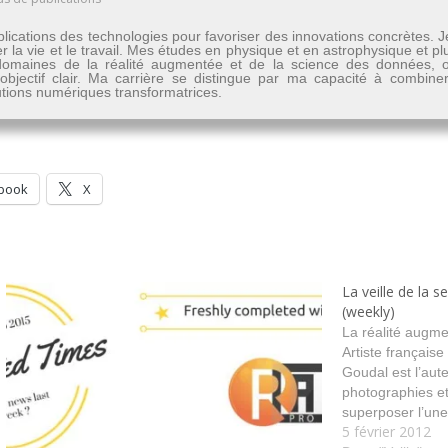
lications des technologies pour favoriser des innovations concrètes. 
er la vie et le travail. Mes études en physique et en astrophysique et 
les domaines de la réalité augmentée et de la science des données
n objectif clair. Ma carrière se distingue par ma capacité à combine
lutions numériques transformatrices.
book
X
La veille de la 
(weekly)
La réalité augm
Artiste français
Goudal est l’aut
photographies et 
superposer l’une 
5 février 2012
distinctes. tags