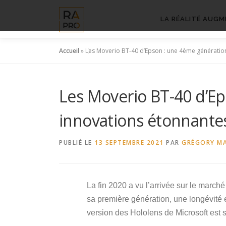
Aller
au
LA RÉALITÉ AUGM
contenu
Accueil
»
Les Moverio BT-40 d’Epson : une 4ème génératio
Les Moverio BT-40 d’E
innovations étonnante
PUBLIÉ LE
13 SEPTEMBRE 2021
PAR
GRÉGORY M
La fin 2020 a vu l’arrivée sur le march
sa première génération, une longévité 
version des Hololens de Microsoft est s