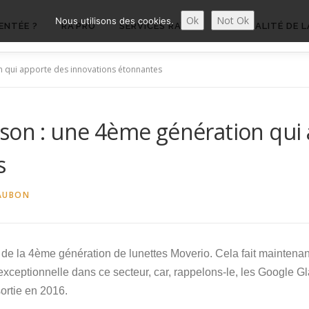
Ok
Not Ok
Nous utilisons des cookies.
ENTÉE ?
RA’PRO
SERVICES RA’PRO
ACTUALITÉ DE L
n qui apporte des innovations étonnantes
pson : une 4ème génération qui
s
AUBON
é de la 4ème génération de lunettes Moverio. Cela fait maintenan
exceptionnelle dans ce secteur, car, rappelons-le, les Google Gl
ortie en 2016.