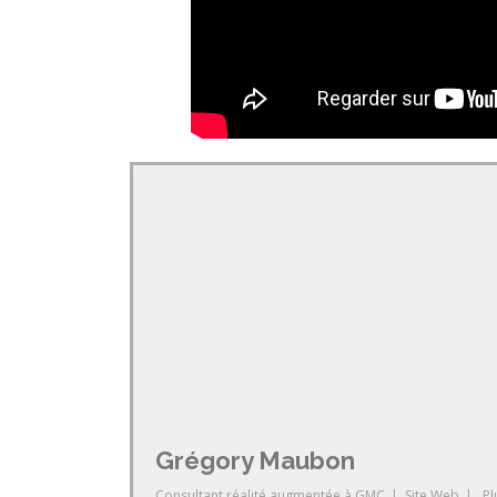
Grégory Maubon
Consultant réalité augmentée
à
GMC
|
Site Web
|
Pl