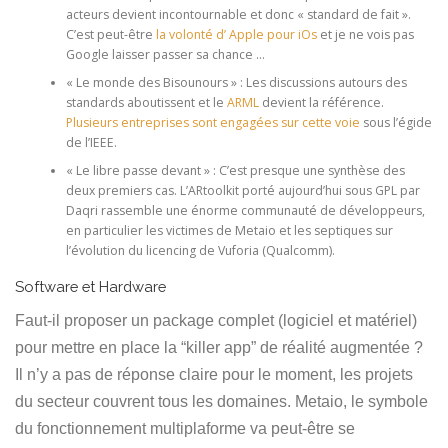
acteurs devient incontournable et donc « standard de fait ».
C’est peut-être
la volonté d’ Apple pour iOs
et je ne vois pas
Google laisser passer sa chance …
« Le monde des Bisounours » : Les discussions autours des
standards aboutissent et le
ARML
devient la référence.
Plusieurs entreprises sont engagées sur cette voie
sous l’égide
de l’IEEE.
« Le libre passe devant » : C’est presque une synthèse des
deux premiers cas. L’ARtoolkit porté aujourd’hui sous GPL par
Daqri rassemble une énorme communauté de développeurs,
en particulier les victimes de Metaio et les septiques sur
l’évolution du licencing de Vuforia (Qualcomm).
Software et Hardware
Faut-il proposer un package complet (logiciel et matériel)
pour mettre en place la “killer app” de réalité augmentée ?
Il n’y a pas de réponse claire pour le moment, les projets
du secteur couvrent tous les domaines. Metaio, le symbole
du fonctionnement multiplaforme va peut-être se