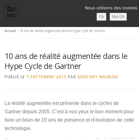
Aller
Nous utilisons des cookies.
au
contenu
Ok
Not Ok
Accueil
»
10 ans de réalité augmentée dans le Hype Cycle de Gartner
LA RÉALITÉ AUGMENTÉE ?
RA’PRO
SERVICES RA’PR
10 ans de réalité augmentée dans le
CONTACTS
FRANÇAIS
Hype Cycle de Gartner
PUBLIÉ LE
7 SEPTEMBRE 2015
English
PAR
GRÉGORY MAUBON
Français
La réalité augmentée est présente dans le cycles de
Deutsch
Gartner depuis 2005. C’est à nos yeux le bon moment pour
简体中文
faire un bilan de 10 ans de présence et d’évolution de cette
technologie.
日本語